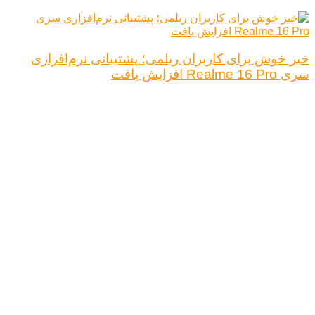
خبر خوش برای کاربران ریلمی؛ پشتیبانی نرم‌افزاری
سری Realme 16 Pro افزایش یافت
درباره ما
تبلیغات
قوانین و مقررات
تماس با ما
کلیه حقوق محفوظ است.
نتیجه ای وجود ندارد
مشاهده همه نتیجه ها
خانه
اخبار فناوری
اخبار خودرو
علم و دانش
اقتصاد دیجیتال