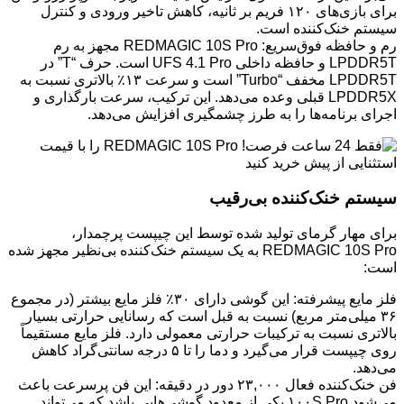
برای بازی‌های ۱۲۰ فریم بر ثانیه، کاهش تاخیر ورودی و کنترل
سیستم خنک‌کننده است.
رم و حافظه فوق‌سریع: REDMAGIC 10S Pro مجهز به رم
LPDDR5T و حافظه داخلی UFS 4.1 Pro است. حرف “T” در
LPDDR5T مخفف “Turbo” است و سرعت ۱۳٪ بالاتری نسبت به
LPDDR5X قبلی وعده می‌دهد. این ترکیب، سرعت بارگذاری و
اجرای برنامه‌ها را به طرز چشمگیری افزایش می‌دهد.
سیستم خنک‌کننده بی‌رقیب
برای مهار گرمای تولید شده توسط این چیپست پرچمدار،
REDMAGIC 10S Pro به یک سیستم خنک‌کننده بی‌نظیر مجهز شده
است:
فلز مایع پیشرفته: این گوشی دارای ۳۰٪ فلز مایع بیشتر (در مجموع
۳۶ میلی‌متر مربع) نسبت به قبل است که رسانایی حرارتی بسیار
بالاتری نسبت به ترکیبات حرارتی معمولی دارد. فلز مایع مستقیماً
روی چیپست قرار می‌گیرد و دما را تا ۵ درجه سانتی‌گراد کاهش
می‌دهد.
فن خنک‌کننده فعال ۲۳,۰۰۰ دور در دقیقه: این فن پرسرعت باعث
می‌شود ۱۰۰S Pro یکی از معدود گوشی‌هایی باشد که می‌تواند