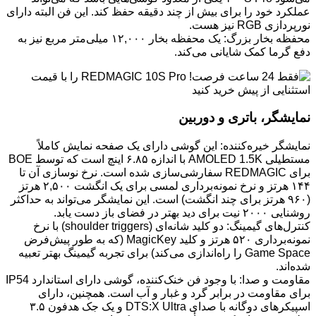
عملکرد خود را برای بیش از چند دقیقه حفظ کند. این فن البته دارای
نورپردازی RGB نیز هست.
محفظه بخار بزرگ: یک محفظه بخار ۱۲,۰۰۰ میلی‌متر مربع نیز به
دفع گرما کمک شایانی می‌کند.
نمایشگر، باتری و دوربین
نمایشگر خیره‌کننده: این گوشی دارای یک صفحه نمایش کاملاً
مستطیلی AMOLED 1.5K با اندازه ۶.۸۵ اینچ است که توسط BOE
برای REDMAGIC سفارشی‌سازی شده است. نرخ نوسازی آن تا
۱۴۴ هرتز و نرخ نمونه‌برداری لمسی برای یک انگشت ۲,۵۰۰ هرتز
(۹۶۰ هرتز برای چند انگشت) است. این نمایشگر می‌تواند به حداکثر
روشنایی ۲۰۰۰ نیت برای دید بهتر در فضای باز دست یابد.
کنترل‌های گیمینگ: دو کلید شانه‌ای (shoulder triggers) با نرخ
نمونه‌برداری ۵۲۰ هرتز و کلید MagicKey (که به طور پیش‌فرض
Game Space را راه‌اندازی می‌کند) برای تجربه گیمینگ بهتر تعبیه
شده‌اند.
مقاومت و صدا: با وجود فن خنک‌کننده، گوشی دارای استاندارد IP54
برای مقاومت در برابر گرد و غبار و آب است. همچنین، دارای
اسپیکرهای دوگانه با صدای DTS:X Ultra و یک جک هدفون ۳.۵