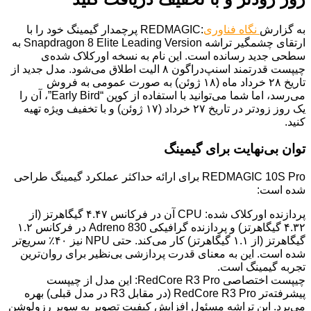
به گزارش
نگاه فناوری
:REDMAGIC پرچمدار گیمینگ خود را با
ارتقای چشمگیر تراشه Snapdragon 8 Elite Leading Version به
سطحی جدید رسانده است. این نام به نسخه اورکلاک شده‌ی
چیپست قدرتمند اسنپ‌دراگون ۸ الیت اطلاق می‌شود. مدل جدید از
تاریخ ۲۸ خرداد ماه (۱۸ ژوئن) به صورت عمومی به فروش
می‌رسد، اما شما می‌توانید با استفاده از کوپن “Early Bird”، آن را
یک روز زودتر در تاریخ ۲۷ خرداد (۱۷ ژوئن) و با تخفیف ویژه تهیه
کنید.
توان بی‌نهایت برای گیمینگ
REDMAGIC 10S Pro برای ارائه حداکثر عملکرد گیمینگ طراحی
شده است:
پردازنده اورکلاک شده: CPU آن در فرکانس ۴.۴۷ گیگاهرتز (از
۴.۳۲ گیگاهرتز) و پردازنده گرافیکی Adreno 830 در فرکانس ۱.۲
گیگاهرتز (از ۱.۱ گیگاهرتز) کار می‌کند. حتی NPU نیز ۴۰٪ سریع‌تر
شده است. این به معنای قدرت پردازشی بی‌نظیر برای روان‌ترین
تجربه گیمینگ است.
چیپست اختصاصی RedCore R3 Pro: این مدل از چیپست
پیشرفته‌تر RedCore R3 Pro (در مقابل R3 در مدل قبلی) بهره
می‌برد. این تراشه مسئول افزایش کیفیت تصویر به سوپر رزولوشن