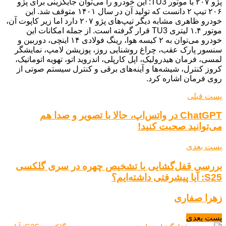
پژو ۲۰۷ با موتور TU3: این خودرو را می‌توان جایگزینی برای پژو
۲۰۶ تیپ ۲ دانست که تولید آن در سال ۱۴۰۱ متوقف شد. این
خودرو ظاهری مشابه دیگر تیپ‌های پژو ۲۰۷ دارد اما زیر کاپوت آن،
موتور ۱.۴ لیتری TU3 قرار گرفته است. از جمله امکانات این
خودرو می‌توان به ۲ کیسه هوا، رینگ فولادی ۱۴ اینچی، دوربین و
سنسور پارک عقب، چراغ روشنایی روز، پوزیشن لامپ، نمایشگر
لمسی، فرمان هیدرولیک، اپل کارپلی، اندروید اتو، تهویه اتوماتیک،
کروز کنترل، شیشه‌ها و آینه‌های برقی و کنترل سیستم صوتی از
روی فرمان اشاره کرد.
پست قبلی
ChatGPT در واتس‌اپ، حالا با تصویر و صدا هم
می‌توانید صحبت کنید!
پست بعدی
بررسی قفل‌گشایی با تشخیص چهره در سری گلکسی
S25: آیا پیشرفتی داشته‌ایم؟
زهرا صفاری
پست بعدی