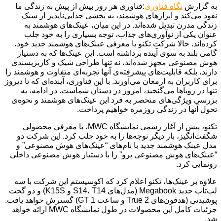
به گزارش
نگاه فناوری
:فناوری هر روز بیش از پیش به زندگی ما
نفوذ می‌کند و ابزارهای هوشمند، به بخشی جدایی‌ناپذیر از سبک
زندگی مدرن تبدیل شده‌اند. در این میان، عینک‌های هوشمند به
عنوان یکی از نوآوری‌های جذاب، توجه بسیاری را به خود جلب
کرده‌اند. حالا شرکت تکنو با معرفی عینک‌های هوشمند جدید خود،
گامی بلند به سوی آینده برداشته است. این عینک‌ها که به دستیار
هوش مصنوعی مجهز شده‌اند، نه تنها طراحی شیک و کاربرپسندی
دارند، بلکه قابلیت‌های پیشرفته‌ی آنها تجربه‌ای متفاوت و هوشمند را
برای کاربران به ارمغان می‌آورند. با این فناوری، آینده‌ای که تا دیروز
تنها در رویاها می‌گنجید، امروز در دستان شماست. در ادامه، به
بررسی ویژگی‌های منحصر به فرد این عینک‌های هوشمند و نحوه‌ی
تحول آنها در زندگی روزمره خواهیم پرداخت.
تکنو، پیش از آغاز رسمی نمایشگاه MWC، با معرفی محصولی
شگفت‌انگیز، بار دیگر توجه‌ها را به خود جلب کرد. این شرکت دو
مدل عینک هوشمند جدید با نام‌های “عینک‌های هوش مصنوعی” و
“عینک‌های هوش مصنوعی پرو” را با دستیار هوش مصنوعی داخلی
رونمایی کرد.
علاوه بر عینک‌ها، تکنو اعلام کرد که اکوسیستم این شرکت با سه
لپ‌تاپ جدید Megabook (مدل‌های S14، T14 و K15S) و دو گجت
پوشیدنی (هدفون‌های True 2 و ساعت GT 1) گسترش خواهد یافت.
جزئیات کامل این محصولات در طول نمایشگاه MWC ارائه خواهد
شد.