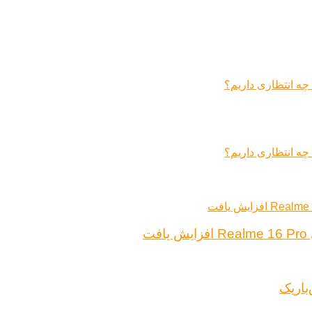
ت
باریک