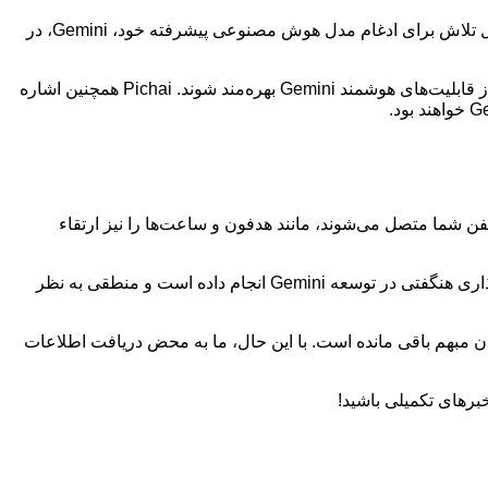
خبر هیجان‌انگیزی برای علاقه‌مندان به فناوری‌های نوین! Sundar Pichai، مدیرعامل گوگل، به تازگی اعلام کرده است که این شرکت در حال تلاش برای ادغام مدل هوش مصنوعی پیشرفته خود، Gemini، در
بر اساس این اعلام، کاربران خودروها از طریق Android Auto و دارندگان ساعت‌های هوشمند مبتنی بر Wear OS به زودی قادر خواهند بود از قابلیت‌های هوشمند Gemini بهره‌مند شوند. Pichai همچنین اشاره
 خودروها و دستگاه‌هایی که به تلفن شما متصل می‌شوند، مانند هدفون و ساعت‌ها را نیز ارتقاء
اگرچه جزئیات بیشتری در مورد نحوه عملکرد و ویژگی‌های این ادغام ارائه نشده است، اما این خبر چندان دور از انتظار نبود. گوگل سرمایه‌گذاری هنگفتی در توسعه Gemini انجام داده است و منطقی به نظر
 مبهم باقی مانده است. با این حال، ما به محض دریافت اطلاعات