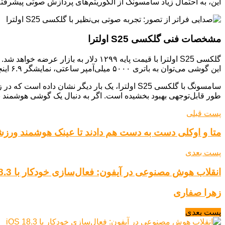
این، به احتمال زیاد سامسونگ از الگوریتم‌های پردازش صوتی پیشرفته‌تری در گلکسی S25 اولترا استفاده کرده است که به بهبود ک
مشخصات فنی گلکسی S25 اولترا
این گوشی می‌توان به باتری ۵۰۰۰ میلی‌آمپر ساعتی، نمایشگر ۶.۹ اینچی Dynamic AMOLED 2X با نرخ نوسازی ۱۲۰ هرتز و دوربین اصلی ۲۰۰ مگاپیکسلی اشاره کرد.
سامسونگ با گلکسی S25 اولترا، یک بار دیگر نشان
طور قابل‌توجهی بهبود بخشیده است. اگر به دنبال یک گوشی هوشمند با کیفیت صدا بالا هستید، گلکسی S25 او
پست قبلی
متا و اوکلی دست به دست هم دادند تا عینک هوشمند ورز
پست بعدی
انقلاب هوش مصنوعی در آیفون: فعال‌سازی خودکار با iOS 18.3
زهرا صفاری
پست بعدی