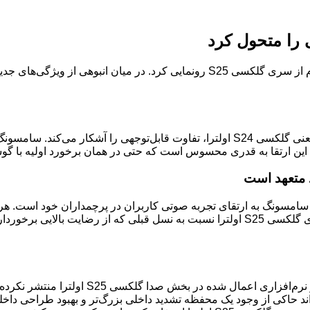
مقایسه مستقیم کیفیت صدا در گلکسی S25 اولترا و نسل قبلی آن، یعنی گلکسی S24 اولترا،
دهد. این ارتقا به قدری محسوس است که حتی در همان برخورد اولیه با 
 متعهد است
لترا، نشان‌دهنده تعهد مستمر سامسونگ به ارتقای تجربه صوتی کاربران در پرچمدا
بهبود تدریجی کیفیت صدا هستیم. با این حال، ارتقای کیفیت اسپیکرهای گلکسی S25 اولترا نسب
اگرچه سامسونگ هنوز جزئیات دقیقی درباره تغ
حاکی از وجود یک محفظه تشدید داخلی بزرگ‌تر و بهبود طراحی داخلی ا