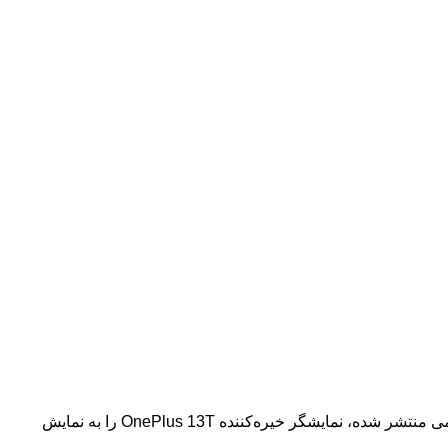
:ظاهراً OnePlus بار دیگر قصد دارد استانداردهای صنعت موبایل را جابجا کند! تصاویر جدیدی که پیش از رونمایی رسمی منتشر شده، نمایشگر خیره‌کننده OnePlus 13T را به نمایش