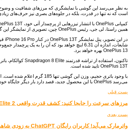
به نظر می‌رسد این گوشی با نمایشگری که مرزهای شفافیت و وضوح تصویر
است که نه تنها در قدرت، بلکه در جلوه‌های بصری نیز حرف‌های زیاد
همین راستا، لی جی، رئیس OnePlus چین، تصویری از نمایشگر این گوشی جذاب را به اشتراک گذاشته است.
شایعات، اندازه آن 6.31 اینچ خواهد بود که آن را ب
OnePlus 13 بهره خواهد برد.
OnePlus 13T تایید شده است.
می‌رسد OnePlus با این محصول جدید، قصد دارد بار دیگر جایگاه خود را در میان برترین تولیدکنندگان گوشی‌های هوشمند تثبیت کند.
پست قبلی
مرزهای سرعت را جابجا کنید: کشف قدرت واقعی Snapdragon 8 Elite 2 کوالکام
پست بعدی
واترمارک می‌آید! کاربران رایگان ChatGPT به زودی شاهد نشان‌های تصویری خواهند بود