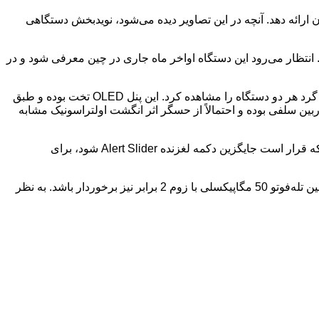
 ارائه دهد. آنچه در این تصاویر دیده می‌شود، نویدبخش دستگاهی
ان به دنیای فناوری به پا کرده است. انتظار می‌رود این دستگاه اواخر ماه جاری در چین معرفی شود و در
در این تصویر، پنل نمایشگر OnePlus 13T در کنار iPhone 16 Pro قرار گرفته و به وضوح می‌توان حاشیه‌های فوق‌العاده باریک و گوشه‌های گرد هر دو دستگاه را مشاهده کرد. این پنل OLED تخت بوده و طبق
 برای دوربین سلفی بوده و احتمالاً از حسگر اثر انگشت اولتراسونیک مشابه
تاکنون، استفاده از تراشه قدرتمند Snapdragon 8 Elite کوالکام، باتری با ظرفیت بیش از 6000 میلی‌آمپر ساعت و یک دکمه هوشمند جدید که قرار است جایگزین دکمه لغزنده Alert Slider شود، برای
با وجود باتری حجیم، وزن این گوشی تنها 185 گرم اعلام شده است. انتظار می‌رود OnePlus 13T از دوربین اصلی 50 مگاپیکسلی و یک دوربین تله‌فوتو 50 مگاپیکسلی با زوم 2 برابر نیز برخوردار باشد. به نظر