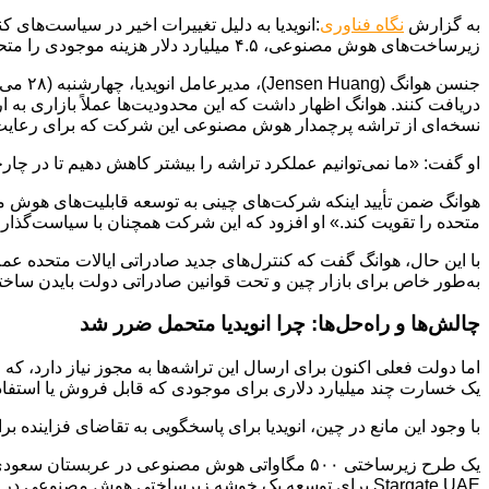
به گزارش
نگاه فناوری
:انویدیا به دلیل تغییرات اخیر در سیاست‌های
زیرساخت‌های هوش مصنوعی، ۴.۵ میلیارد دلار هزینه موجودی را متحمل شد.
جنسن ه
نسخه‌ای از تراشه پرچمدار هوش مصنوعی این شرکت که برای رعایت 
او گفت: «ما نمی‌توانیم عملکرد تراشه را بیشتر کاهش دهیم تا در چا
هوانگ ضمن تأیید اینکه شرکت‌های چینی به توسعه قابلیت‌های هوش م
متحده را تقویت کند.» او افزود که این شرکت همچنان با سیاست‌گذاران
به‌طور خاص برای بازار چین و تحت قوانین صادراتی دولت بایدن ساخت
چالش‌ها و راه‌حل‌ها: چرا انویدیا متحمل ضرر شد
یک خسارت چند میلیارد دلاری برای موجودی که قابل فروش یا استفا
با وجود این مانع در چین، انویدیا برای پاسخگویی به تقاضای فزای
یک طرح زیرساختی ۵۰۰ مگاواتی هوش مصنوعی در عربستان سعودی با همکاری Humain.
Stargate UAE برای توسعه یک خوشه زیرساختی هوش مصنوعی در ابوظبی با مشارکت G42، OpenAI، Oracle، SoftBank و Cisco.