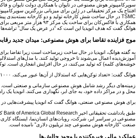
سوپرکامپیوتر هوش مصنوعی در تایوان با همکاری دولت تایوان و فاک
افتتاح یک مرکز تحقیقاتی در ژاپن برای میزبانی بزرگترین سوپرکامپیو
TSMC در حال ساخت شش کارخانه تولید و دو کارخانه بسته‌بندی پیشرفته در آریزونا برای ساخت تراشه‌های انویدیا.
همکاری با فاکس‌کان برای ساخت یک مرکز ۹۳ هزار متر مربعی برای سوپرکامپیوترهای هوش مصنوعی.
هوانگ گفت که هدف انویدیا این است که “در عرض یک سال” تراشه‌ها و س
موج فزاینده تقاضا برای هوش مصنوعی: میدان جدید رقاب
به گفته هوانگ، انویدیا در حال ساخت زیرساخت است زیرا تقاضا برا
آموزش‌دیده اعمال می‌شوند تا خروجی تولید کنند. با مدل‌های استدلال
خوشه‌های کلمه) که تولید می‌کنند، در حال افزایش انفجاری است. توکن
هوانگ گفت: «تعداد توکن‌هایی که استدلال از آن‌ها عبور می‌کند، ۱۰۰۰ برابر بیشتر از یک چت‌بات تک‌شات است.»
زمینه‌های دیگر رشد شامل هوش مصنوعی سازمانی و صنعتی است. هوانگ
محل و در مراکز داده خود، به جای ابر، نگهداری می‌کنند. انویدیا یک ر
برای هوش مصنوعی صنعتی، هوانگ گفت که انویدیا پیشرفت‌هایی در رباتیک، امنیورس (omniverse) ارائه می‌دهد و برای جاسازی هوش مصن
صنعت “کارخانه هوش مصنوعی چند تریلیون دلاری” نامیده است.
عملکرد مالی خیره‌کننده با وجود چالش‌ها