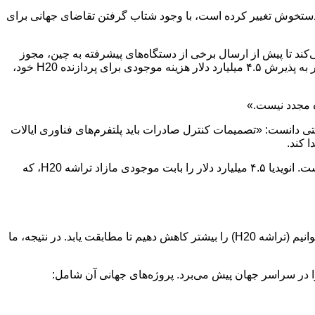
ا دستخوش تغییر کرده است، با وجود شتاب گرفتن تقاضای جهانی برای
ه‌سازان آمریکایی را ملزم می‌کند تا پیش از ارسال برخی از دستگاه‌های پیشرفته به چین، مجوز
دریافت کنند. هوانگ اظهار داشت که این محدودیت‌ها عملاً بازاری به ارزش تقریبی ۵۰ میلیارد دلار را از دسترس خارج کرده و انویدیا را مجبور به پذیرش ۴.۵ میلیارد دلار هزینه موجودی برای پردازنده H20 خود،
ه مجدد نیست.»
 دانست: «تصمیمات کنترل صادرات باید پلتفرم‌های فناوری ایالات
 کند.
با این حال، هوانگ گفت که کنترل‌های جدید صادراتی ایالات متحده عملاً بازار ۵۰ میلیارد دلاری چین را به روی شرکت‌های آمریکایی “بسته” است. انویدیا ۴.۵ میلیارد دلار را بابت موجودی مازاد تراشه H20، که
اما دولت فعلی اکنون برای ارسال این تراشه‌ها به مجوز نیاز دارد، که عملاً این تجارت را برای انویدیا به پایان رسانده است. او گفت: «ما نمی‌توانیم (تراشه H20) را بیشتر کاهش دهیم تا مطابقت یابد. در نتیجه، ما
 در سراسر جهان پیش می‌برد. پروژه‌های جهانی آن شامل: