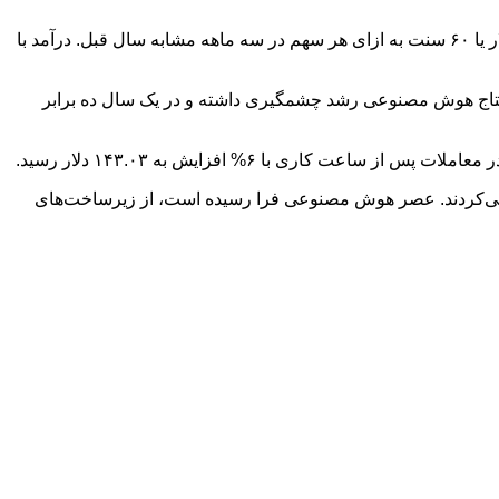
در سه ماهه اول مالی خود، انویدیا سود خالص ۱۸.۷۷ میلیارد دلار یا ۷۶ سنت به ازای هر سهم را گزارش کرد، در مقایسه با ۱۴.۸۸ میلیارد دلار یا ۶۰ سنت به ازای هر سهم در سه ماهه مشابه سال قبل. درآمد با
د. این شرکت اعلام کرد که حجم کاری استنتاج هوش مصنوعی رشد چشمگیری داشته و در یک سال ده برابر
می‌کردند. عصر هوش مصنوعی فرا رسیده است، از زیرساخت‌های