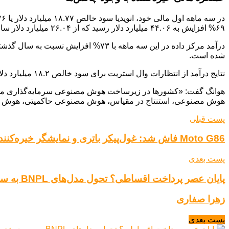
۶۹% افزایش به ۴۴.۰۶ میلیارد دلار رسید که از ۲۶.۰۴ میلیارد دلار سال به سال بیشتر است.
شده است.
نتایج درآمد از انتظارات وال استریت برای سود خالص ۱۸.۲ میلیارد دلار در سه ماهه اول با درآمد ۴۳.۳ میلیارد دلار فراتر رفت. سهام انویدیا در معاملات پس از ساعت کاری با ۶% افزایش به ۱۴۳.۰۳ دلار رسید.
هوانگ گفت: «کشورها در زیرساخت هوش مصنوعی سرمایه‌گذاری می‌ک
هوش مصنوعی، استنتاج در مقیاس، هوش مصنوعی حاکمیتی، هوش مص
پست قبلی
Moto G86 فاش شد: غول‌پیکر باتری و نمایشگر خیره‌کننده در میان‌رده جدید موتورولا
پست بعدی
پایان عصر پرداخت اقساطی؟ تحول مدل‌های BNPL به سمت خدمات مالی هوشمند
زهرا صفاری
پست بعدی