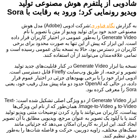
شادوبی از پلتفرم هوش مصنوعی تولید
ویدیو رونمایی کرد؛ ورود به رقابت با Sora
به گزارش
نگاه فناوری
:شرکت ادوبی (Adobe) مدل هوش
مصنوعی جدید خود برای تولید ویدیو از متن یا تصویر با نام
Generate Video را به‌طور عمومی در اختیار کاربران قرار داده
است. این ابزار که پیش از این تنها به صورت محدود برای برخی
کاربران در دسترس بود، حالا به نسخه بتای عمومی رسیده است و
تمامی علاقه‌مندان می‌توانند از آن استفاده کنند.
نسخه بتا ابزار Generate Video در کنار قابلیت‌های جدید تولید
تصویر و ترجمه، از طریق وب‌سایت Firefly قابل دسترسی است.
ادوبی ابزار خود را با برخی بهبودهای جزئی در اختیار عموم قرار
داده، در حالی که OpenAI حدود دو ماه پیش مدل رقیب خود، یعنی
Sora را معرفی کرده بود.
ابزار Generate Video از دو ویژگی اصلی تشکیل شده است: Text-
to-Video و Image-to-Video. همان‌طور که از نام این ویژگی‌ها
پیداست، کاربران می‌توانند با وارد کردن توضیحات متنی ویدیو تولید
کنند یا با آپلود یک تصویر به عنوان مرجع، ویدیویی مطابق با آن تصویر
ایجاد کنند. این ابزار به کاربران امکان می‌دهد که جزئیاتی مانند
سبک‌های مختلف، زاویه دوربین، حرکت و فاصله شات‌ها را به‌طور
دقیق تنظیم کنند.