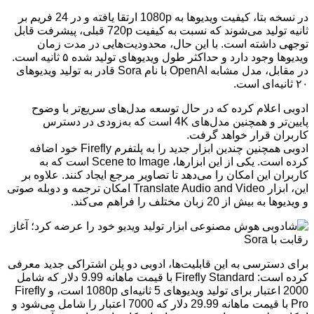
در نسخه بتا، کیفیت ویدیوها به 1080p ارتقا یافته و در 24 فریم بر
ثانیه تولید می‌شوند که نسبت به کیفیت 720p قبلی، پیشرفت قابل
توجهی داشته است. با این حال، محدودیت‌هایی در مدت زمان
ویدیوها وجود دارد و حداکثر طول ویدیوهای تولید شده ۵ ثانیه است.
در مقابل، مدل مشابه OpenAI با نام Sora قادر به تولید ویدیوهای
۲۰ ثانیه‌ای است.
ادوبی اعلام کرده که در حال توسعه مدل‌های سریع‌تر با وضوح
پایین‌تر و همچنین مدل‌های 4K است که به‌زودی در دسترس
کاربران قرار خواهد گرفت.
ادوبی همچنین چندین ابزار جدید را به پلتفرم Firefly خود اضافه
کرده است. یکی از این ابزارها، Scene to Image است که به
کاربران این امکان را می‌دهد تا تصاویر مرجع ایجاد کنند. علاوه بر
این، ابزار Translate Audio and Video امکان ترجمه و دوبله صوتی
و ویدیوها به بیش از 20 زبان مختلف را فراهم می‌کند.
برای دسترسی به این قابلیت‌ها، ادوبی دو پلن اشتراکی جدید معرفی
کرده است: Firefly Standard با قیمت ماهانه 9.99 دلار که شامل
2000 اعتبار برای تولید ویدیوهای 5 ثانیه‌ای 1080p است، و Firefly
Pro با قیمت ماهانه 29.99 دلار که 7000 اعتبار را شامل می‌شود و