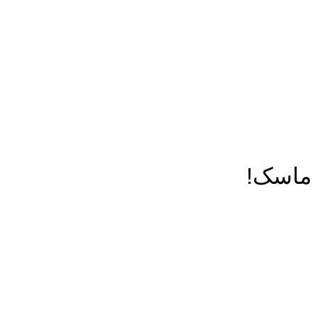
ط ماسک!