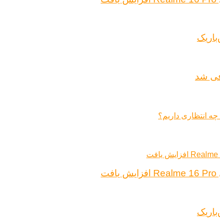
باریک
ت
باریک