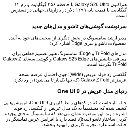
هم‌اکنون Galaxy S26 Ultra با حافظه ۲۵۶ گیگابایت و رم ۱۲
گیگابایت با قیمت پایه ۱۲۹۹ دلار در بازارهای جهانی در دسترس
است.
سرنوشت گوشی‌های تاشو و مدل‌های جدید
مدیر ارشد سامسونگ در بخش دیگری از صحبت‌های خود به آینده
محصولات تاشو و سری Edge اشاره کرد:
مدل‌های TriFold و Edge: سامسونگ هنوز تصمیم قطعی برای
معرفی جانشین‌های Galaxy S25 Edge و گوشی سه‌تای Galaxy Z
TriFold نگرفته است.
گلکسی زد فولد عریض (Wide): چوی احتمال عرضه نسخه
عریض‌تر Galaxy Z Fold (که تنها یک‌بار تا می‌شود) را رد نکرد.
ردپای مدل عریض در One UI 9
جالب اینجاست که در کدهای رابط کاربری One UI 9، انیمیشن‌هایی
کشف شده که مستقیماً به یک مدل عریض از گلکسی زد فولد
اشاره دارند. این موضوع نشان می‌دهد که سامسونگ به‌جای پیچیده
کردن ساختار تاشو (سه‌تا)، قصد دارد با افزایش عرض نمایشگر در
حالت استاندارد، تجربه کاربری را بهبود ببخشد.