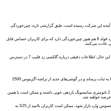
ی‌های تاشوی آینده این شرکت رسیده است. طبق گزارشی تازه، چین‌خوردگی
مشکل چین‌خوردگی نمایشگر یکی از دلایل اصلی است که برخی افراد از خرید گوشی‌های تاشو منصرف می‌شوند. حتی نسخه ویژه گلکسی زد فولد 6 هم هنوز چین‌خوردگی دارد که برای کاربران حساس قابل
 عادت می‌کنند.
اگر گلکسی زد فولد 7 واقعاً بتواند مشکل چین‌خوردگی را به‌طور قابل‌ملاحظه‌ای کاهش دهد، احتمالاً مشتریان بیشتری را جذب خواهد کرد. با این حال، اطلاعات دقیقی درباره گلکسی زد فلیپ 7 در دسترس
علاوه بر این، اخبار جدیدی درباره تراشه‌های جدید سری Z منتشر شده است. سامسونگ احتمالاً توانسته فرایند تولید تراشه 3 نانومتری خود را به ثبات برساند و در گوشی‌های جدید از تراشه اگزینوس 2500
اگر این فرایند موفقیت‌آمیز باشد، احتمالاً تراشه اگزینوس دوباره به گوشی‌های سری گلکسی S بازخواهد گشت. در آزمایش‌های اولیه، فرایند 2 نانومتری سامسونگ بازدهی خوبی داشته و ممکن است با همین
با اینکه عرضه گلکسی S25 چندان هیجان‌انگیز نبود و تغییرات زیادی نسبت به نسل قبل نداشت، اگر گلکسی زد فولد 7 بدون چین‌خوردگی محسوس وارد بازار شود، ممکن است کاربران ناامید از S25 به