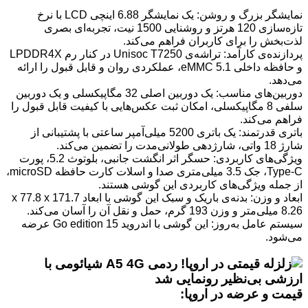
نمایشگر بزرگ و روشن: یک نمایشگر 6.88 اینچی LCD با نرخ
تازه‌سازی 120 هرتز و روشنایی 1500 نیت، تجربه‌ای بصری
لذت‌بخش را برای کاربران فراهم می‌کند.
پردازنده‌ی کارآمد: تراشه‌ی Unisoc T7250 در کنار رم LPDDR4X
و حافظه داخلی eMMC 5.1، عملکردی روان و قابل قبول را ارائه
می‌دهد.
دوربین‌های مناسب: یک دوربین اصلی 32 مگاپیکسلی و یک دوربین
سلفی 8 مگاپیکسلی، امکان ثبت عکس‌هایی با کیفیت قابل قبول را
فراهم می‌کند.
باتری قدرتمند: یک باتری 5200 میلی‌آمپر ساعتی با پشتیبانی از
شارژ 18 واتی، شارژدهی طولانی‌مدت را تضمین می‌کند.
ویژگی‌های کاربردی: حسگر اثر انگشت جانبی، بلوتوث 5.2، پورت
Type-C، جک 3.5 میلی‌متری صدا و اسلات کارت حافظه microSD،
از جمله ویژگی‌های کاربردی این گوشی هستند.
ابعاد و وزن: بدنه‌ی باریک و سبک این گوشی با ابعاد 171.7 x 77.8 x
8.26 میلی‌متر و وزن 193 گرم، حمل و نقل آن را آسان می‌کند.
سیستم عامل به‌روز: این گوشی با اندروید 15 Go edition عرضه
می‌شود.
قیمت و عرضه در اروپا: