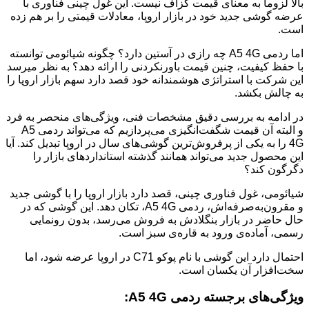
بالا لزوماً به معنای قیمت گزاف نیست. این غول چینی فناوری با
عرضه گوشی جدید خود در بازار اروپا، معادلات قیمتی را بر هم زده
است.
اما ردمی A5 4G چه رازی در آستین دارد؟ چگونه شیائومی توانسته
با حفظ کیفیت، چنین قیمت باورنکردنی را ارائه دهد؟ به نظر میرسد
این شرکت با استراتژی هوشمندانه خود قصد دارد سهم بازار اروپا را
به چالش بکشد.
در ادامه به بررسی دقیق مشخصات فنی، ویژگی‌های منحصر به فرد
و البته آن قیمت شگفت‌انگیزی می‌پردازیم که می‌تواند ردمی A5
4G را به یکی از پرفروش‌ترین گوشی‌های سال در اروپا تبدیل کند. آیا
این محصول جدید می‌تواند همانند گذشته استانداردهای بازار را
دگرگون کند؟
شیائومی، غول فناوری چینی، قصد دارد بازار اروپا را با گوشی جدید
و مقرون‌به‌صرفه‌اش، ردمی A5 4G، تکان دهد. این گوشی که در
حال حاضر در بازار بنگلادش به فروش می‌رسد، بدون رونمایی
رسمی، آماده‌ی ورود به قاره‌ی سبز است.
احتمال دارد این گوشی با نام پوکو C71 در اروپا عرضه شود، اما
سخت‌افزار آن یکسان است.
ویژگی‌های برجسته ردمی A5 4G: