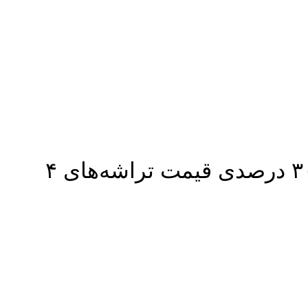
رکوردشکنی در ثبت سفارش TSMC آریزونا! هشدار درباره افزایش ۳۰ درصدی قیمت تراشه‌های ۴