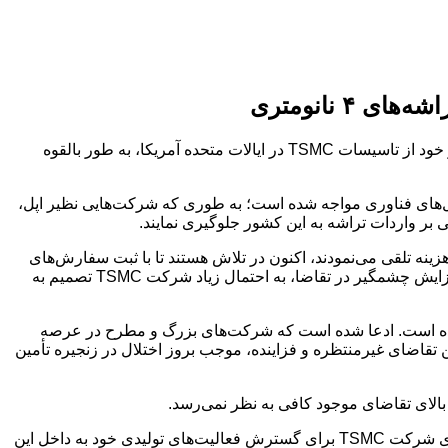
:افزایش بی‌سابقه در میزان سفارش‌های ثبت‌شده از سوی شرکت‌های بزرگ فناوری برای تأمین تراشه‌های مورد نیاز خود از تاسیسات TSMC در ایالات متحده آمریکا، به طور بالقوه
الات متحده با استقبال بی‌نظیری از سوی غول‌های فناوری مواجه شده است؛ به طوری که شرکت‌هایی نظیر اپل،
ینه تلقی می‌نمودند، اکنون در تلاش هستند تا با ثبت سفارش‌های
کلان در این کشور، اثرات منفی احتمالی تعرفه‌های اعمالی از سوی دولت ترامپ بر زنجیره تأمین خود را به حداقل برسانند. با توجه به این افزایش چشمگیر در تقاضا، به احتمال زیاد شرکت TSMC تصمیم به
ود میان عرضه و تقاضا در بازار عنوان کرده است. ادعا شده است که شرکت‌های بزرگ و مطرح در عرصه
 در حال ثبت سفارش در کارخانه TSMC واقع در ایالت آریزونا هستند و این تقاضای غیرمنتظره و فزاینده، موجب بروز اختلال در زنجیره تأمین
به نظر می‌رسد که سیاست‌های تعرفه‌ای دولت پیشین ایالات متحده به ریاست جمهوری دونالد ترامپ، در نهایت منجر به تحقق بلندپروازی‌های شرکت TSMC برای گسترش فعالیت‌های تولیدی خود به داخل این