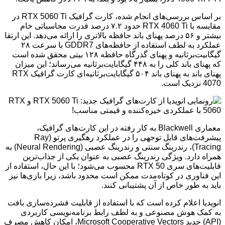
بر اساس بررسی‌های انجام شده، کارت گرافیک RTX 5060 Ti در
مقایسه با RTX 4060 Ti حدود ۷.۲ درصد قدرت محاسباتی خام
بیشتر و ۵۶ درصد پهنای باند حافظه بالاتری را ارائه می‌دهد. این ارتقا
عملکرد به لطف استفاده از حافظه‌های GDDR7 با سرعت ۲۸
گیگابیت‌برثانیه و پهنای گذرگاه حافظه ۱۲۸ بیتی محقق شده است
که پهنای باند کلی را به ۴۴۸ گیگابایت‌برثانیه می‌رساند؛ این میزان
پهنای باند به پهنای باند ۵۰۴ گیگابایت‌برثانیه‌ای کارت گرافیک RTX
4070 نزدیک است.
معماری Blackwell به کار رفته در این کارت‌های گرافیک،
پیشرفت‌های قابل توجهی را در عملکرد رهگیری پرتو (Ray
Tracing)، رندرینگ سنتی و رندرینگ عصبی (Neural Rendering) به
همراه دارد. ویژگی رندرینگ عصبی به عنوان یکی از جذاب‌ترین
قابلیت‌های سری RTX 50 محسوب می‌شود؛ با این حال، استفاده از
این فناوری در کوتاه‌مدت ممکن است محدود باشد، زیرا بازی‌ها نیز
باید به طور خاص از آن پشتیبانی کنند.
انویدیا اعلام کرده است که با استفاده از قابلیت فشرده‌سازی بافت
به کمک هوش مصنوعی و به لطف رابط برنامه‌نویسی کاربردی
(API) جدید Microsoft Cooperative Vectors، امکان کاهش مصرف