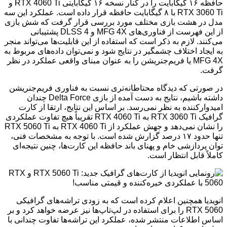
حافظه ۱۶ گیگابایت را در کنار نسخه ۱۶ گیگابایتی RTX 4060 Ti و
RTX 3060 Ti با ۸ گیگابایت حافظه قرار داده است. عملکرد این سه
مدل در هشت بازی مختلف مورد بررسی قرار گرفت که شش بازی
از این فهرست از فناوری‌های MFG 4X و DLSS 4 پشتیبانی
می‌کنند. لازم به ذکر است که استفاده از این قابلیت‌ها می‌تواند منجر
به ایجاد اختلاف چشمگیر در نتایج شود و نمی‌توان داده‌های مربوط به
MFG 4X یا فریم‌جنریشن را به عنوان مبنای واقعی عملکرد در نظر
گرفت.
در صورتی که دیدگاه محتاطانه‌تری نسبت به فناوری فریم‌جنریشن
داشته باشیم، نتایج به دست آمده از بازی Delta Force چندان
امیدوارکننده به نظر نمی‌رسد. بر اساس این نتایج، ارتقا از کارت
گرافیک RTX 3060 Ti به RTX 4060 Ti تقریباً هیچ تفاوت عملکردی
را نشان نمی‌دهد و جهش عملکرد از RTX 4060 Ti به RTX 5060 Ti
تنها حدود ۱۷ درصد گزارش شده است. با توجه به مشخصات فنی،
توان پردازشی خام و پهنای باند حافظه این کارت‌ها، چنین نتیجه‌ای
کاملاً قابل انتظار است.
انویدیا همچنین اعلام کرده است که به زودی تراشه‌های گرافیکی
RTX 5060 را برای استفاده در لپ‌تاپ‌ها نیز عرضه خواهد کرد و بر
اساس اطلاعات منتشر شده، عملکرد این تراشه‌ها تفاوت چندانی با