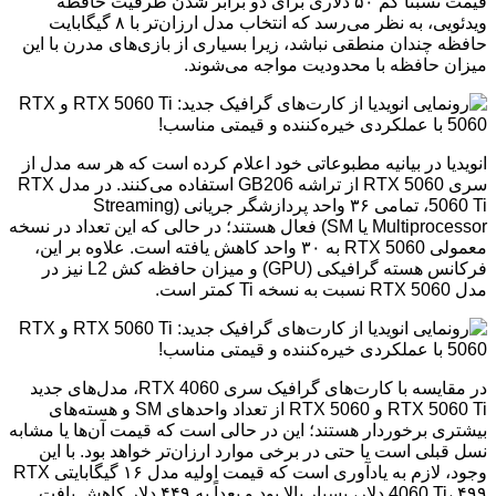
قیمت نسبتاً کم ۵۰ دلاری برای دو برابر شدن ظرفیت حافظه
ویدئویی، به نظر می‌رسد که انتخاب مدل ارزان‌تر با ۸ گیگابایت
حافظه چندان منطقی نباشد، زیرا بسیاری از بازی‌های مدرن با این
میزان حافظه با محدودیت مواجه می‌شوند.
انویدیا در بیانیه مطبوعاتی خود اعلام کرده است که هر سه مدل از
سری RTX 5060 از تراشه GB206 استفاده می‌کنند. در مدل RTX
5060 Ti، تمامی ۳۶ واحد پردازشگر جریانی (Streaming
Multiprocessor یا SM) فعال هستند؛ در حالی که این تعداد در نسخه
معمولی RTX 5060 به ۳۰ واحد کاهش یافته است. علاوه بر این،
فرکانس هسته گرافیکی (GPU) و میزان حافظه کش L2 نیز در
مدل RTX 5060 نسبت به نسخه Ti کمتر است.
در مقایسه با کارت‌های گرافیک سری RTX 4060، مدل‌های جدید
RTX 5060 Ti و RTX 5060 از تعداد واحدهای SM و هسته‌های
بیشتری برخوردار هستند؛ این در حالی است که قیمت آن‌ها یا مشابه
نسل قبلی است یا حتی در برخی موارد ارزان‌تر خواهد بود. با این
وجود، لازم به یادآوری است که قیمت اولیه مدل ۱۶ گیگابایتی RTX
4060 Ti، ۴۹۹ دلار، بسیار بالا بود و بعداً به ۴۴۹ دلار کاهش یافت.