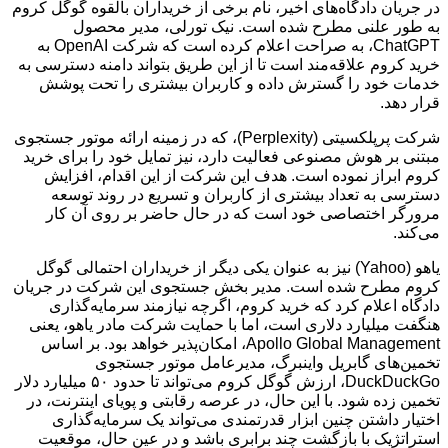
در جریان دادگاه‌های اخیر، نام برخی از خریداران بالقوه گوگل کروم
به طور علنی مطرح شده است. نیک تورلی، مدیر محصول
ChatGPT، به صراحت اعلام کرده است که شرکت OpenAI به
خرید کروم علاقه‌مند است تا از این طریق بتواند دامنه دسترسی به
خدمات خود را گسترش داده و کاربران بیشتری را تحت پوشش
قرار دهد.
شرکت پرپلکسیتی (Perplexity)، که در زمینه ارائه موتور جستجوی
مبتنی بر هوش مصنوعی فعالیت دارد، نیز تمایل خود را برای خرید
کروم ابراز نموده است. هدف این شرکت از این اقدام، افزایش
دسترسی به تعداد بیشتری از کاربران و تسریع در روند توسعه
مرورگر اختصاصی خود است که در حال حاضر بر روی آن کار
می‌کند.
یاهو (Yahoo) نیز به عنوان یکی دیگر از خریداران احتمالی گوگل
کروم مطرح شده است. مدیر بخش جستجوی این شرکت در جریان
دادگاه اعلام کرد که خرید کروم، اگرچه نیازمند سرمایه‌گذاری
هنگفت میلیارد دلاری است، اما با حمایت شرکت مادر یاهو، یعنی
Apollo Global Management، امکان‌پذیر خواهد بود. بر اساس
تخمین‌های گابریل واینبرگ، مدیرعامل موتور جستجوی
DuckDuckGo، ارزش گوگل کروم می‌تواند تا حدود ۵۰ میلیارد دلار
تخمین زده شود. با این حال، در عرصه رقابتی و پویای اینترنت، در
اختیار داشتن چنین ابزار قدرتمندی می‌تواند یک سرمایه‌گذاری
استراتژیک با بازگشت چند برابری باشد و در عین حال، موقعیت