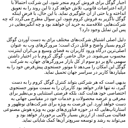
اجبار گوگل برای فروش کروم منجر شود، این شرکت احتمالاً با
ارائه اعتراضات قانونی، تلاش خواهد کرد تا این روند را به تعویق
انداخته و یا حتی از آن جلوگیری نماید. با این حال، با فرض اینکه
گوگل ناگزیر به فروش کروم شود، این سوال مطرح می‌گردد که چه
شرکت‌هایی علاقه‌مند به خرید آن خواهند بود و چه انگیزه‌هایی در
پس این تمایل وجود دارد؟
دلیل اصلی اشتیاق شرکت‌های مختلف برای به دست آوردن گوگل
کروم بسیار واضح و قابل درک است؛ مرورگرهای وب به عنوان
اصلی‌ترین درگاه ورود کاربران به فضای وسیع و بی‌کران اینترنت
محسوب می‌شوند. در حال حاضر، گوگل کروم با در اختیار داشتن
سهمی بالغ بر دو سوم از کل بازار مرورگرهای جهان، به شرکت
گوگل این امکان را می‌دهد تا موتور جستجوی پیش‌فرض خود را به
میلیاردها کاربر در سراسر جهان تحمیل نماید.
بدیهی است که هر شرکتی بتواند کنترل گوگل کروم را به دست
گیرد، نه تنها قادر خواهد بود کاربران را به سمت موتور جستجوی
اختصاصی خود هدایت کند، بلکه فرصتی استثنایی و بی‌نظیر برای
معرفی و عرضه محصولات و خدمات خود در مقیاسی جهانی به
دست خواهد آورد. این فرصت به ویژه برای شرکت‌های نوظهور و
استارتاپ‌هایی که در حوزه فناوری‌های نوین به ویژه هوش مصنوعی
فعالیت می‌کنند، از ارزش بسیار بالایی برخوردار خواهد بود و
می‌تواند به رشد و توسعه سریع‌تر آن‌ها کمک شایانی نماید.