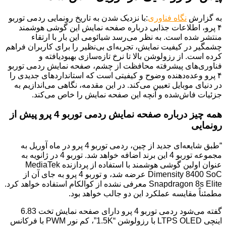
به گزارش
نگاه فناوری
:با نزدیک شدن به تاریخ رونمایی ردمی توربو
۴ پرو، اطلاعات جذابی درباره صفحه نمایش این گوشی هوشمند
منتشر شده است. به نظر می‌رسد شیائومی این بار با ارتقاء
چشمگیر در کیفیت نمایش، تجربه‌ای بی‌نظیر را برای کاربران فراهم
کرده است. از رزولوشن بالا تا نرخ تازه‌سازی بهبودیافته و
فناوری‌های پیشرفته محافظت از چشم، صفحه نمایش ردمی توربو
۴ پرو وعده‌دهنده وضوح و کیفیتی است که استانداردهای جدیدی را
در دنیای موبایل تعیین می‌کند. در این مقدمه، نگاهی می‌اندازیم به
جزئیات فاش‌شده و آنچه این صفحه نمایش را خاص می‌کند.
همه چیز درباره صفحه نمایش ردمی توربو 4 پرو پیش از
رونمایی
“طبق شایعه‌ای جدید از چین، ردمی توربو 4 پرو در ماه آوریل به
مجموعه توربو 4 این برند اضافه خواهد شد. توربو 4 در ژانویه به
عنوان اولین گوشی هوشمند با استفاده از پردازنده MediaTek
Dimensity 8400 SoC عرضه شد، و توربو 4 پرو به جای آن از
Snapdragon 8s Elite معرفی نشده از کوالکام استفاده خواهد کرد.
مطمئناً مقایسه عملکرد این دو جالب خواهد بود.
گفته می‌شود ردمی توربو 4 پرو دارای صفحه نمایش تخت 6.83
اینچی LTPS OLED با رزولوشن “1.5K”، کم نور PWM با فرکانس