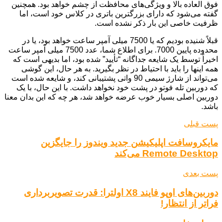
فوق العاده بالا و ویژگی‌های محافظت از چشم خواهد بود. همچنین
گفته می‌شود که دارای بزرگترین باتری در کلاس خود است، اما
ظرفیت خاصی این بار ذکر نشده است.
قبلاً شنیده بودیم که یا 7500 میلی آمپر ساعت خواهد بود، یا در
محدوده پایین 7000. برای اطلاع شما، عدد 7500 میلی آمپر ساعت
اخیراً توسط یک شایعه جداگانه “تأیید” شده بود، اما بدیهی است که
همه اینها را باید با احتیاط در نظر بگیرید. به هر حال، این گوشی
می‌تواند از شارژ سیمی 90 واتی پشتیبانی کند، و شایعه شده است
که دوربین تله فوتو در پشت خود نخواهد داشت. با این حال، با یک
دوربین اصلی بسیار خوب عرضه خواهد شد، هر چه که این بدان معنا
باشد.
پست قبلی
مایکروسافت اپلیکیشن جدید ویندوز را جایگزین
Remote Desktop می‌کند
پست بعدی
دوربین‌های اوپو فایند X8 اولترا: قدرت تصویربرداری
فراتر از انتظار!