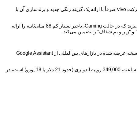
جالب‌تر اینکه، vivo Buds 3i نیز (فقط در چین) با همین دو پیکربندی باتری در دسترس است. این موضوع نشان می‌دهد که به احتمال زیاد، شرکت vivo صرفاً با ارائه یک گزینه رنگی جدید و برندسازی آن با
ایرپادهای iQOO Buds 1i از استاندارد IP54 برای مقاومت در برابر آب و گرد و غبار پشتیبانی می‌کنند و همچنین از اتصال بلوتوث 5.4 بهره می‌برند که در حالت Gaming، تاخیر بسیار کم 88 میلی‌ثانیه را ارائه
از نظر نرم‌افزاری، vivo معمولاً قابلیت حذف نویز مبتنی بر هوش مصنوعی را ارائه می‌دهد که این ویژگی در iQOO Buds 1i نیز وجود دارد. نسخه عرضه شده در بازارهای بین‌المللی از Google Assistant
iQOO Buds 1i در وب‌سایت vivo اندونزی با یک رنگ واحد به نام Star Light (همان نسخه زرد و مشکی) به فروش می‌رسد. قیمت نسخه 50 ساعته، 349,000 روپیه اندونزی (حدود 21 دلار یا 18 یورو) است، در