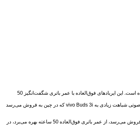
:انقلابی در دنیای ایربادها در راه است! iQOO با معرفی مدل جدید Buds 1i بار دیگر استانداردهای صنعت را جابجا کرده است. این ایربادهای فوق‌العاده با عمر باتری شگفت‌انگیز 50
برند محبوب iQOO، زیرمجموعه شرکت vivo، در پایان هفته گذشته از ایرپادهای کاملاً بی‌سیم جدیدی با نام Buds 1i رونمایی کرد. این گجت صوتی شباهت زیادی به vivo Buds 3i که در چین به فروش می‌رسد
نکته جالب اینجاست که iQOO Buds 1i در دو نسخه متفاوت برای بازارهای چین و سایر کشورها عرضه شده است. مدلی که در اندونزی به فروش می‌رسد، از عمر باتری فوق‌العاده 50 ساعته بهره می‌برد، در