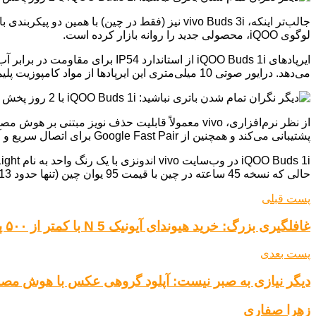
لوگوی iQOO، محصولی جدید را روانه بازار کرده است.
می‌دهد. درایور صوتی 10 میلی‌متری این ایرپادها از مواد کامپوزیت پلیمری باکیفیت ساخته شده است که صدایی با “بیس قوی”، “صدای واضح” و “زیر و بم شفاف” را تضمین می‌کند.
پشتیبانی می‌کند و همچنین از Google Fast Pair برای اتصال سریع و آسان با هر دستگاه اندرویدی بهره می‌برد.
حالی که نسخه 45 ساعته در چین با قیمت 95 یوان چین (تنها حدود 13 دلار یا 11 یورو) به فروش می‌رسد.
پست قبلی
غافلگیری بزرگ: خرید هیوندای آیونیک 5 N با کمتر از ۵۰۰ پوند ماهانه
پست بعدی
دیگر نیازی به صبر نیست: آپلود گروهی عکس با هوش مص
زهرا صفاری