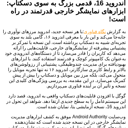
اندروید 16، قدمی بزرگ به سوی دسکتاپ:
ابزارهای نمایشگر خارجی قدرتمند در راه
است!
به گزارش
نگاه فناوری
:با هر نسخه جدید، اندروید مرزهای نوآوری را
جابه‌جا می‌کند و این بار با معرفی اندروید ۱۶، گامی بلند به سوی
تجربه‌ای شبیه به دسکتاپ برداشته است. این نسخه با تمرکز بر
پشتیبانی پیشرفته از نمایشگرهای خارجی، قابلیت‌هایی را ارائه
می‌دهد که کاربران را قادر می‌سازد تا از دستگاه‌های اندرویدی خود
به‌عنوان یک کامپیوتر کوچک و قدرتمند استفاده کنند. با ابزارهای
بهبودیافته برای مدیریت چندوظیفگی، پشتیبانی از رزولوشن‌های
بالاتر و رابط کاربری سازگارتر، اندروید ۱۶ نه تنها تجربه موبایل را
متحول می‌کند، بلکه مرز بین موبایل و دسکتاپ را بیش از پیش
کمرنگ می‌سازد. در این مقدمه، به بررسی ویژگی‌های کلیدی این
نسخه و تأثیر آن بر آینده فناوری می‌پردازیم.
گوگل با افزودن قابلیت‌های دسکتاپ واقعی به اندروید، قصد دارد
این سیستم‌عامل را به سطح جدیدی ارتقا دهد. شواهد این تحول در
اندروید 16، نسخه آزمایشی بتا، نمایان شده است.
وب‌سایت Android Authority موفق به کشف ابزارهای مدیریت
نمایشگر خارجی در این نسخه جدید شده است که نشان‌دهنده
برنامه‌های گوگل برای تبدیل اندروید به یک سیستم‌عامل دسکتاپ