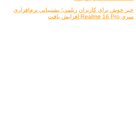
خبر خوش برای کاربران ریلمی؛ پشتیبانی نرم‌افزاری
سری Realme 16 Pro افزایش یافت
درباره ما
تبلیغات
قوانین و مقررات
تماس با ما
کلیه حقوق محفوظ است.
نتیجه ای وجود ندارد
مشاهده همه نتیجه ها
خانه
اخبار فناوری
اخبار خودرو
علم و دانش
اقتصاد دیجیتال
کلیه حقوق محفوظ است.