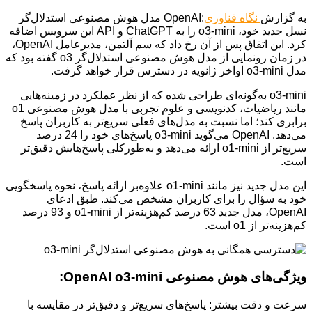
به گزارش
نگاه فناوری
:OpenAI مدل هوش مصنوعی استدلال‌گر
نسل جدید خود، o3-mini را به ChatGPT و API این سرویس اضافه
کرد. این اتفاق پس از آن رخ داد که سم آلتمن، مدیرعامل OpenAI،
در زمان رونمایی از مدل هوش مصنوعی استدلال‌گر o3 گفته بود که
مدل o3-mini اواخر ژانویه در دسترس قرار خواهد گرفت.
o3-mini به‌گونه‌ای طراحی شده که از نظر عملکرد در زمینه‌هایی
مانند ریاضیات، کدنویسی و علوم تجربی با مدل هوش مصنوعی o1
برابری کند؛ اما نسبت به مدل‌های فعلی سریع‌تر به کاربران پاسخ
می‌دهد. OpenAI می‌گوید o3-mini پاسخ‌های خود را 24 درصد
سریع‌تر از o1-mini ارائه می‌دهد و به‌طورکلی پاسخ‌هایش دقیق‌تر
است.
این مدل جدید نیز مانند o1-mini علاوه‌بر ارائه پاسخ، نحوه پاسخگویی
خود به سؤال را برای کاربران مشخص می‌کند. طبق ادعای
OpenAI، مدل جدید 63 درصد کم‌هزینه‌تر از o1-mini و 93 درصد
کم‌هزینه‌تر از o1 است.
ویژگی‌های هوش مصنوعی OpenAI o3-mini:
سرعت و دقت بیشتر: پاسخ‌های سریع‌تر و دقیق‌تر در مقایسه با