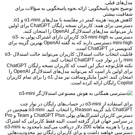
مدل‌های قبلی.
توضیح نحوه پاسخگویی: ارائه نحوه پاسخگویی به سؤالات برای
شفافیت بیشتر.
کاهش هزینه: هزینه کمتر در مقایسه با مدل‌های o1-mini و o1.
دسترسی برای همه: کاربران نسخه رایگان ChatGPT برای اولین
بار می‌توانند مدل‌های استدلال‌گر OpenAI را امتحان کنند.
دسترسی به o3-mini-high: کاربران دارای اشتراک پولی به o3-
mini-high دسترسی دارند که به گفته OpenAI بهترین گزینه برای
کدنویسی در ChatGPT است.
قابلیت انتخاب حالت استدلال: کاربران می‌توانند حالت استدلال o3-
mini را در نوار چت ChatGPT انتخاب کنند.
نکته قابل‌توجه دیگر این است که کاربران نسخه رایگان ChatGPT
برای اولین بار است که می‌توانند مدل‌های استدلال‌گر OpenAI را
امتحان کنند. اخیراً مایکروسافت نیز مدل o1 را برای تمام کاربران
Copilot رایگان ارائه کرده است.
برای استفاده از o3-mini در حساب‌های رایگان در نوار چت
ChatGPT باید گزینه Reason را انتخاب کنید. o3-mini همچنین در
دسترس کاربران اشتراک‌های پولی ChatGPT Plus و Team و Pro
در سراسر جهان قرار گرفته است. البته فقط کاربرانی که اشتراک
پرو را با هزینه ماهانه 200 دلار دریافت می‌کنند نامحدود به o3-mini
دسترسی خواهند داشت و برای کاربران رایگان نیز محدودیت‌هایی