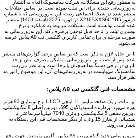
به منظور رفع این مشکلات، شرکت سامسونگ اقدام به انتشار
به‌روزرسانی جدیدی برای این تبلت نموده است. بر اساس اطلاعات
منتشر شده در شبکه اجتماعی ردیت، این به‌روزرسانی که با شماره
فرم‌ور X216BXXS6CYB5 در فوریه 2025 (اسفند 1403) منتشر
شده است، توانسته است مشکلات مربوط به عملکرد و نرخ
نوسازی تبلت را تا حد قابل توجهی برطرف کند. این به‌روزرسانی به
صورت مرحله‌ای برای تمامی کاربران گلکسی تب A9 پلاس عرضه
می‌شود.
با این حال، لازم به ذکر است که بر اساس برخی گزارش‌های منتشر
شده، پس از نصب این به‌روزرسانی، مشکل مصرف بیش از حد
باتری در برخی دستگاه‌ها همچنان پابرجا است و به نظر می‌رسد
سامسونگ می‌بایست در به‌روزرسانی‌های آتی، این موضوع را نیز مد
نظر قرار دهد.
مشخصات فنی گلکسی تب A9 پلاس:
این تبلت از یک صفحه‌نمایش 11 اینچی LCD با نرخ نوسازی 90 هرتز
بهره می‌برد. پردازنده اسنپدراگون 695، دوربین اصلی 8 مگاپیکسلی،
دوربین سلفی 5 مگاپیکسلی و باتری 7040 میلی‌آمپرساعتی با
پشتیبانی از شارژ 15 واتی، از دیگر مشخصات فنی این دستگاه به
شمار می‌روند.
به‌روزرسانی جدید گلکسی تب A9 پلاس، گامی مثبت در جهت رفع