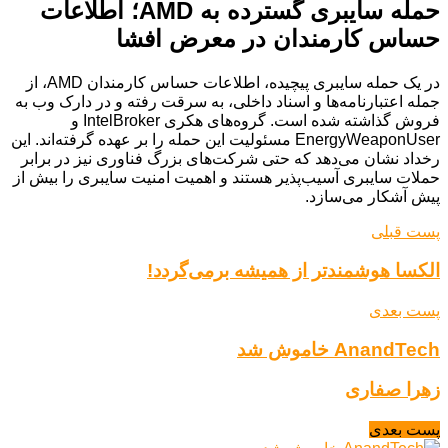
حمله سایبری گسترده به AMD؛ اطلاعات
حساس کارمندان در معرض افشا
در یک حمله سایبری پیچیده، اطلاعات حساس کارمندان AMD، از
جمله اعتبارنامه‌ها و اسناد داخلی، به سرقت رفته و در دارک وب به
فروش گذاشته شده است. گروه‌های هکری IntelBroker و
EnergyWeaponUser مسئولیت این حمله را بر عهده گرفته‌اند. این
رخداد نشان می‌دهد که حتی شرکت‌های بزرگ فناوری نیز در برابر
حملات سایبری آسیب‌پذیر هستند و اهمیت امنیت سایبری را بیش از
پیش آشکار می‌سازد.
پست قبلی
الکسا هوشمندتر از همیشه برمی‌گردد!
پست بعدی
AnandTech خاموش شد
زهرا صفاری
پست بعدی