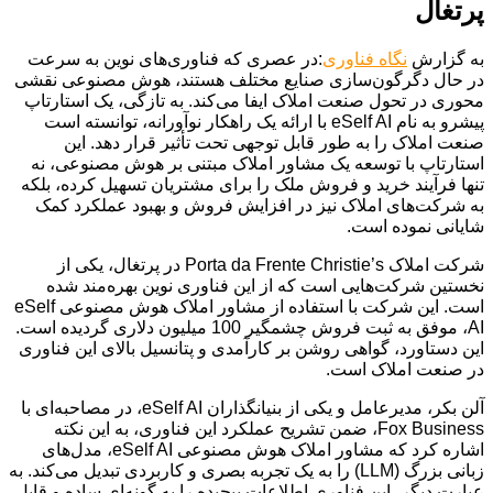
پرتغال
به گزارش
نگاه فناوری
:در عصری که فناوری‌های نوین به سرعت
در حال دگرگون‌سازی صنایع مختلف هستند، هوش مصنوعی نقشی
محوری در تحول صنعت املاک ایفا می‌کند. به تازگی، یک استارتاپ
پیشرو به نام eSelf AI با ارائه یک راهکار نوآورانه، توانسته است
صنعت املاک را به طور قابل توجهی تحت تأثیر قرار دهد. این
استارتاپ با توسعه یک مشاور املاک مبتنی بر هوش مصنوعی، نه
تنها فرآیند خرید و فروش ملک را برای مشتریان تسهیل کرده، بلکه
به شرکت‌های املاک نیز در افزایش فروش و بهبود عملکرد کمک
شایانی نموده است.
شرکت املاک Porta da Frente Christie’s در پرتغال، یکی از
نخستین شرکت‌هایی است که از این فناوری نوین بهره‌مند شده
است. این شرکت با استفاده از مشاور املاک هوش مصنوعی eSelf
AI، موفق به ثبت فروش چشمگیر 100 میلیون دلاری گردیده است.
این دستاورد، گواهی روشن بر کارآمدی و پتانسیل بالای این فناوری
در صنعت املاک است.
آلن بکر، مدیرعامل و یکی از بنیانگذاران eSelf AI، در مصاحبه‌ای با
Fox Business، ضمن تشریح عملکرد این فناوری، به این نکته
اشاره کرد که مشاور املاک هوش مصنوعی eSelf AI، مدل‌های
زبانی بزرگ (LLM) را به یک تجربه بصری و کاربردی تبدیل می‌کند. به
عبارت دیگر، این فناوری اطلاعات پیچیده را به گونه‌ای ساده و قابل