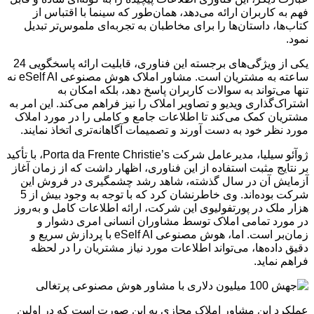
فهم به کاربران ارائه می‌دهد، همان‌طور که سینما با اقتباس از
کتاب‌ها، داستان‌ها را برای مخاطبان به تجربه‌ای ملموس‌تر تبدیل
نمود.
یکی از ویژگی‌های برجسته این فناوری، قابلیت ارائه پاسخگویی 24
ساعته به مشتریان است. مشاور املاک هوش مصنوعی eSelf AI نه
تنها می‌تواند به سوالات کاربران پاسخ دهد، بلکه امکان به
اشتراک‌گذاری ویدیو و تصاویر املاک را نیز فراهم می‌کند. این امر به
مشتریان کمک می‌کند تا اطلاعات جامع و کاملی را در مورد املاک
مورد نظر خود به دست آورند و تصمیمات آگاهانه‌تری اتخاذ نمایند.
ژوآئو سیلیا، مدیرعامل شرکت Porta da Frente Christie’s، با تأکید
بر نتایج مثبت استفاده از این فناوری، اظهار داشت که از زمان آغاز
آزمایش آن در سال گذشته، شاهد رشد چشمگیری در فروش این
شرکت بوده‌اند. وی خاطرنشان کرد که با توجه به وجود بیش از 5
هزار ملک در پورتفولیوی این شرکت، ارائه اطلاعات کامل و به‌روز
در مورد تمامی املاک توسط مشاوران انسانی امری دشوار و
زمان‌بر است. اما، هوش مصنوعی eSelf AI با پردازش سریع و
دقیق داده‌ها، می‌تواند اطلاعات مورد نیاز مشتریان را در لحظه
فراهم نماید.
عملکرد این مشاور املاک مجازی به این صورت است که در اولین