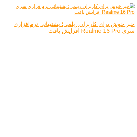
خبر خوش برای کاربران ریلمی؛ پشتیبانی نرم‌افزاری
سری Realme 16 Pro افزایش یافت
درباره ما
تبلیغات
قوانین و مقررات
تماس با ما
کلیه حقوق محفوظ است.
نتیجه ای وجود ندارد
مشاهده همه نتیجه ها
خانه
اخبار فناوری
اخبار خودرو
علم و دانش
اقتصاد دیجیتال