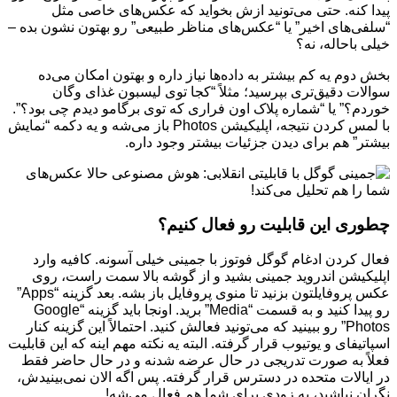
پیدا کنه. حتی می‌تونید ازش بخواید که عکس‌های خاصی مثل
“سلفی‌های اخیر” یا “عکس‌های مناظر طبیعی” رو بهتون نشون بده –
خیلی باحاله، نه؟
بخش دوم یه کم بیشتر به داده‌ها نیاز داره و بهتون امکان می‌ده
سوالات دقیق‌تری بپرسید؛ مثلاً “کجا توی لیسبون غذای وگان
خوردم؟” یا “شماره پلاک اون فراری که توی برگامو دیدم چی بود؟”.
با لمس کردن نتیجه، اپلیکیشن Photos باز می‌شه و یه دکمه “نمایش
بیشتر” هم برای دیدن جزئیات بیشتر وجود داره.
چطوری این قابلیت رو فعال کنیم؟
فعال کردن ادغام گوگل فوتوز با جمینی خیلی آسونه. کافیه وارد
اپلیکیشن اندروید جمینی بشید و از گوشه بالا سمت راست، روی
عکس پروفایلتون بزنید تا منوی پروفایل باز بشه. بعد گزینه “Apps”
رو پیدا کنید و به قسمت “Media” برید. اونجا باید گزینه “Google
Photos” رو ببینید که می‌تونید فعالش کنید. احتمالاً این گزینه کنار
اسپاتیفای و یوتیوب قرار گرفته. البته یه نکته مهم اینه که این قابلیت
فعلاً به صورت تدریجی در حال عرضه شدنه و در حال حاضر فقط
در ایالات متحده در دسترس قرار گرفته. پس اگه الان نمی‌بینیدش،
نگران نباشید، به زودی برای شما هم فعال می‌شه!