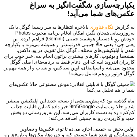
یکپارچه‌سازی شگفت‌انگیز به سراغ
عکس‌های شما می‌آید!
به گزارش
نگاه فناوری
:بالاخره انتظارها به سر رسید! گوگل با یک
به‌روزرسانی هیجان‌انگیز، امکان ادغام برنامه محبوب Photos
خودش رو با دستیار هوشمند جمینی (Gemini) فراهم کرده. این
یعنی چی؟ یعنی حالا جمینی قدرتمندتر از همیشه می‌تونه با یکپارچه
شدن با اپلیکیشن‌های مختلف گوگل مثل تقویم، درایو، داکس،
نقشه‌ها و یوتیوب، کارهای بیشتری براتون انجام بده. خبر خوب برای
کاربران اندروید اینه که این ادغام فقط به برنامه‌های اصلی گوگل
محدود نمی‌شه و اسپاتیفای، اوپن‌استاکس، واتساپ و از همه مهم‌تر،
گوگل فوتوز رو هم شامل می‌شه!
ماه گذشته بود که پیش‌نمایشی از نسخه جدید این اپلیکیشن منتشر
شد و حالا وب‌سایت 9to5Google خبر داده که این قابلیت جذاب
کم‌کم داره به دست کاربران می‌رسه. این به‌روزرسانی دو بخش
جدید و کاربردی رو به جمینی اضافه می‌کنه:
اولین بخش به جمینی اجازه می‌ده تا توی عکس‌ها و تصاویر
پشتیبان‌گیری شده شما جستجو کنه و چهره‌ها، مکان‌ها و تاریخ‌ها رو