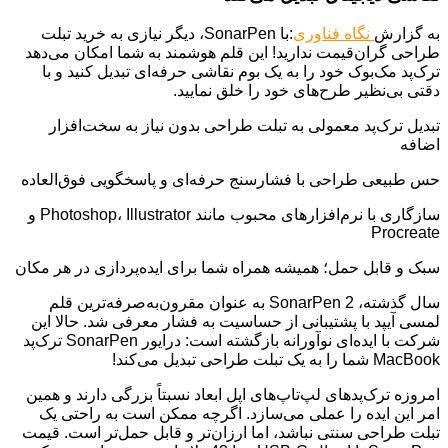
به گزارش
نگاه فناوری
:با SonarPen، دیگر نیازی به خرید تبلت
طراحی گران‌قیمت ندارید! این قلم هوشمند به شما امکان می‌دهد
ترک‌پد مک‌بوک خود را به یک بوم نقاشی حرفه‌ای تبدیل کنید و با
دقتی بی‌نظیر طرح‌های خود را خلق نمایید.
تبدیل ترک‌پد معمولی به تبلت طراحی بدون نیاز به سخت‌افزار
اضافه
حس طبیعی طراحی با فشارسنج حرفه‌ای و پاسخگویی فوق‌العاده
سازگاری با نرم‌افزارهای محبوب مانند Photoshop، Illustrator و
Procreate
سبک و قابل حمل؛ همیشه همراه شما برای ایده‌پردازی در هر مکان
سال گذشته، SonarPen 2 به عنوان مقرون‌به‌صرفه‌ترین قلم
لمسی آیپد با پشتیبانی از حساسیت به فشار معرفی شد. حالا این
شرکت با ایده‌ای نوآورانه بازگشته است: درایور SonarPen ترک‌پد
MacBook شما را به یک تبلت طراحی تبدیل می‌کند!
امروزه ترک‌پدهای لپ‌تاپ‌های اپل ابعاد نسبتاً بزرگی دارند و همین
امر این ایده را عملی می‌سازد. اگرچه ممکن است به راحتی یک
تبلت طراحی سنتی نباشد، اما ارزان‌تر و قابل حمل‌تر است. قیمت