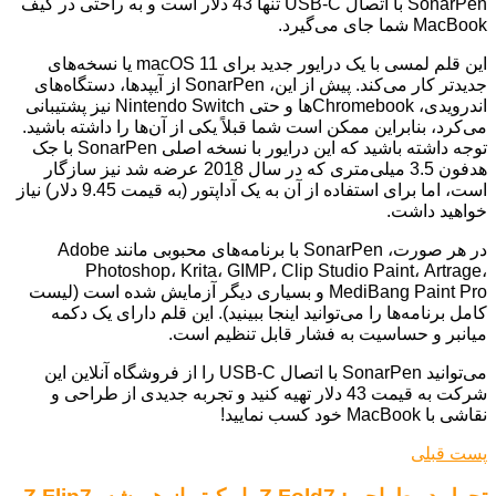
SonarPen با اتصال USB-C تنها 43 دلار است و به راحتی در کیف
MacBook شما جای می‌گیرد.
این قلم لمسی با یک درایور جدید برای macOS 11 یا نسخه‌های
جدیدتر کار می‌کند. پیش از این، SonarPen از آیپدها، دستگاه‌های
اندرویدی، Chromebookها و حتی Nintendo Switch نیز پشتیبانی
می‌کرد، بنابراین ممکن است شما قبلاً یکی از آن‌ها را داشته باشید.
توجه داشته باشید که این درایور با نسخه اصلی SonarPen با جک
هدفون 3.5 میلی‌متری که در سال 2018 عرضه شد نیز سازگار
است، اما برای استفاده از آن به یک آداپتور (به قیمت 9.45 دلار) نیاز
خواهید داشت.
در هر صورت، SonarPen با برنامه‌های محبوبی مانند Adobe
Photoshop، Krita، GIMP، Clip Studio Paint، Artrage،
MediBang Paint Pro و بسیاری دیگر آزمایش شده است (لیست
کامل برنامه‌ها را می‌توانید اینجا ببینید). این قلم دارای یک دکمه
میانبر و حساسیت به فشار قابل تنظیم است.
می‌توانید SonarPen با اتصال USB-C را از فروشگاه آنلاین این
شرکت به قیمت 43 دلار تهیه کنید و تجربه جدیدی از طراحی و
نقاشی با MacBook خود کسب نمایید!
پست قبلی