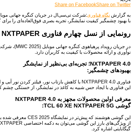
Share on Facebook
Share on Twitter
به گزارش
نگاه فناوری
با بهبود چشمگیر کیفیت نمایشگر، تجربه بصری فوق‌العاده‌ای را برای ک
رونمایی از نسل چهارم فناوری NXTPAPER در موبایل‌ها و تبلت‌های تی‌سی‌ال
نوآوری و ارائه محصولات با کیفیت به کاربران دارد.
NXTPAPER 4.0؛ تجربه‌ای بی‌نظیر از نمایشگر
بهبودهای چشمگیر:
فناوری NXTPAPER 4.0 با کاهش بازتاب نور، فیلتر کردن نور آبی و ارائه دقت رنگ بالا، تجربه بصری بسیار بهتری را به کاربران ارائه می‌دهد.
این فناوری با ایجاد حس شبیه به کاغذ در نمایشگر، از خستگی چشم ک
معرفی اولین محصولات مجهز به NXTPAPER 4.0
گوشی TCL 60 XE NXTPAPER 5G:
این گوشی هوشمند که پیش‌تر در نمایشگاه CES 2025 معرفی شده بود، به زودی با قیمت 325 دلار کانادا در بازار این کشور و با قیمت 200 دلار در بازار آمریکا عرضه خواهد شد.
گیگابایتی اشاره کرد.