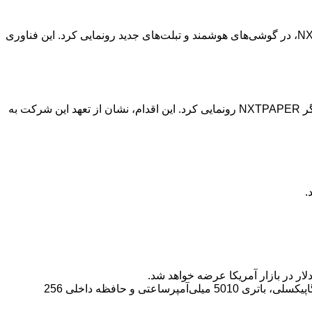
:شرکت تی‌سی‌ال در جریان کنگره جهانی موبایل 2025 از نسل جدید فناوری نمایشگر اختصاصی خود، NXTPAPER 4.0، در گوشی‌های هوشمند و تبلت‌های جدید رونمایی کرد. این فناوری
در جریان رویداد پرهیاهوی کنگره جهانی موبایل (MWC 2025)، شرکت تی‌سی‌ال از محصولات جدید خود مجهز به نسل چهارم فناوری نمایشگر NXTPAPER رونمایی کرد. این اقدام، نشان از تعهد این شرکت به
از ویژگی‌های بارز این گوشی می‌توان به دکمه اختصاصی NXTPAPER، نمایشگر 6.8 اینچی با نرخ نوسازی 120 هرتز، دوربین سه‌گانه 50 مگاپیکسلی، باتری 5010 میلی‌آمپرساعتی و حافظه داخلی 256