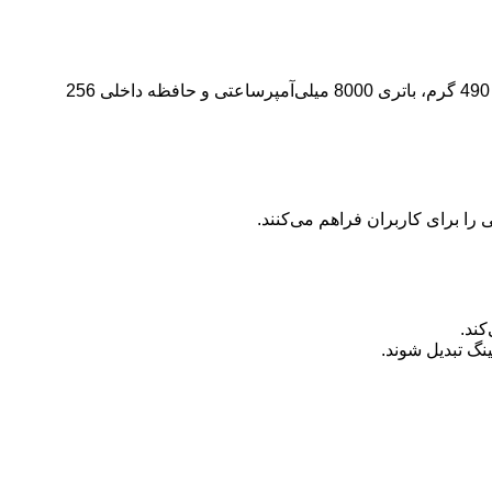
از مشخصات قابل توجه این تبلت می‌توان به نمایشگر 11.5 اینچی با رزولوشن 2.2K و نرخ نوسازی 120 هرتز، ضخامت 6.5 میلی‌متری، وزن 490 گرم، باتری 8000 میلی‌آمپرساعتی و حافظه داخلی 256
 را برای کاربران فراهم می‌کنند.
نگ تبدیل شوند.