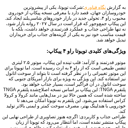
به گزارش
نگاه فناوری
:شرکت تویوتا، یکی از پیشروترین
خودروسازان جهان، قصد دارد با معرفی نسخه پیکاپ از خودروی
محبوب راو ۴، تحولی جدید در بازار خودروهای شاسی‌بلند ایجاد کند.
این پیکاپ جمع‌وجور که قرار است در سال ۲۰۲۷ روانه بازار شود،
نه تنها طراحی جذاب و عملکرد قدرتمندی خواهد داشت، بلکه با
قیمت مناسب خود نیز به یکی از گزینه‌های جذاب برای خریداران
تبدیل خواهد شد.
ویژگی‌های کلیدی تویوتا راو ۴ پیکاپ:
موتور قدرتمند و کارآمد: قلب تپنده این پیکاپ، موتور ۲.۵ لیتری
تنفس طبیعی است که از راو ۴ به ارث رسیده است. اما تویوتا برای
این موتور تغییراتی را در نظر گرفته است تا بتواند از سوخت اتانول
نیز استفاده کند. این ویژگی به ویژه برای بازار آمریکای جنوبی که
سوخت اتانول در آن فراگیر است، بسیار جذاب خواهد بود.
پلتفرم TNGA: این پیکاپ بر اساس نسخه اصلاح‌شده پلتفرم TNGA
ساخته شده است که همین حالا نیز در مدل‌هایی مانند کرولا و کرولا
کراس استفاده می‌شود. این پلتفرم به تویوتا امکان می‌دهد تا
خودرویی با هندلینگ بهتر، مصرف سوخت کمتر و ایمنی بالاتر تولید
کند.
طراحی جذاب و کاربردی: اگرچه هنوز تصاویری از طراحی نهایی این
پیکاپ منتشر نشده است، اما انتظار می‌رود که تویوتا از زبان
طراحی جدید خود در این خودرو استفاده کند و ظاهری اسپرت و