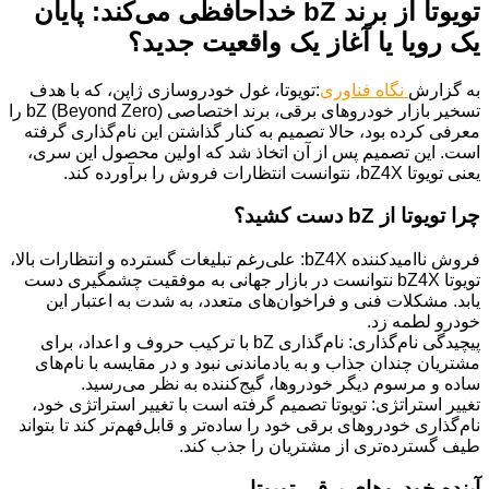
تویوتا از برند bZ خداحافظی می‌کند: پایان
یک رویا یا آغاز یک واقعیت جدید؟
به گزارش
نگاه فناوری
:تویوتا، غول خودروسازی ژاپن، که با هدف
تسخیر بازار خودروهای برقی، برند اختصاصی bZ (Beyond Zero) را
معرفی کرده بود، حالا تصمیم به کنار گذاشتن این نام‌گذاری گرفته
است. این تصمیم پس از آن اتخاذ شد که اولین محصول این سری،
یعنی تویوتا bZ4X، نتوانست انتظارات فروش را برآورده کند.
چرا تویوتا از bZ دست کشید؟
فروش ناامیدکننده bZ4X: علی‌رغم تبلیغات گسترده و انتظارات بالا،
تویوتا bZ4X نتوانست در بازار جهانی به موفقیت چشمگیری دست
یابد. مشکلات فنی و فراخوان‌های متعدد، به شدت به اعتبار این
خودرو لطمه زد.
پیچیدگی نام‌گذاری: نام‌گذاری bZ با ترکیب حروف و اعداد، برای
مشتریان چندان جذاب و به یادماندنی نبود و در مقایسه با نام‌های
ساده و مرسوم دیگر خودروها، گیج‌کننده به نظر می‌رسید.
تغییر استراتژی: تویوتا تصمیم گرفته است با تغییر استراتژی خود،
نام‌گذاری خودروهای برقی خود را ساده‌تر و قابل‌فهم‌تر کند تا بتواند
طیف گسترده‌تری از مشتریان را جذب کند.
آینده خودروهای برقی تویوتا