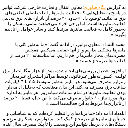
به گزارش
نگاه فناوری
:معاون انتقال و تجارت خارجی شرکت توانیر
در پاسخ به تحلیل‌هایی که فعالیت ماینرها را علت اصلی قطعی‌های
برق می‌دانند، توضیح داد: «حدود ۲۰ درصد از ناترازی‌های برق به‌دلیل
فعالیت ماینرها است، اما برخی افراد می‌خواهند تمامی مشکل را
به‌طور کامل به فعالیت ماینرها مرتبط کنند و سایر عوامل را نادیده
بگیرند.»
محمد الله‌داد، معاون توانیر، در ادامه گفت: «ما به‌طور کلی با
ماینرها مشکلی نداریم و از آنها حمایت می‌کنیم. همچنین،
مصرف‌های مجاز ماینرها را هم داریم، اما متاسفانه ۲۰ درصد از
فعالیت‌ها غیرمجاز هستند.»
او افزود: «طبق بررسی‌های انجام‌شده، بیش از هزار مگاوات از برق
تولیدی کشور به‌طور غیرقانونی توسط مراکز استخراج غیرمجاز
رمزارز مصرف می‌شود. هر ماینر به‌طور متوسط ۳.۵ تا ۴ کیلووات
ساعت برق مصرف می‌کند. این بدان معناست که به‌دلیل ادامه‌دار
بودن فعالیت ماینرها در تمام ساعات شبانه‌روز، هر ماینر به اندازه
برق مورد نیاز ۱۰ خانوار مصرف می‌کند، با این حال، فقط ۲۰ درصد
از ناترازی‌ها مربوط به این فعالیت‌ها است.»
الله‌داد ادامه داد: «ما برنامه‌ای را تنظیم کرده‌ایم که به شناسایی و
جمع‌آوری ماینرهای غیرمجاز کمک کند. امیدواریم با همکاری مردم و
دستگاه‌های ذی‌ربط، بتوانیم این وضعیت را تا پیک مصرف سال آینده