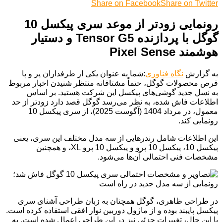
Share on Facebook
Share on Twitter
رونمایی زودتر از موعد سری پیکسل 10
گوگل با پردازنده Tensor G5 و دستیار
هوشمند Pixel Sense
به گزارش
نگاه فناوری
:شما به عنوان یکی از طرفداران پر و پا
قرص محصولات گوگل، حتماً مشتاقانه منتظر شنیدن اخبار مربوط
به نسل جدید گوشی‌های پیکسل این شرکت هستید. بر اساس
اطلاعات فاش شده، به نظر می‌رسد گوگل قصد دارد زودتر از حد
معمول، در مرداد 1404 (آگوست 2025)، از سری پیکسل 10
رونمایی کند.
این اطلاعات شامل رندرهایی از سه مدل مختلف این سری، یعنی
پیکسل 10، پیکسل 10 پرو و پیکسل 10 پرو XL، و همچنین
مشخصات فنی احتمالی آن‌ها می‌شود.
در طراحی ظاهری، گوگل همچنان به زبان طراحی آشنای سری
پیکسل پایبند بوده و از ماژول دوربین نوار افقی استفاده کرده است.
با این حال، تغییرات جزئی نیز در این طراحی اعمال شده است. به