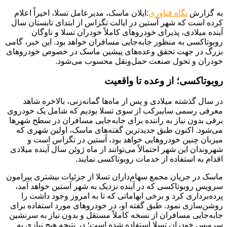
به گزارش
نگاه فناوری
:ایلان ماسک، مدیرعامل تسلا، اخیراً اعلام
کرده است که شهر آستین در ایالت تگزاس از ابتدای تابستان سال
آینده میلادی، پذیرای خودروهای کاملاً خودران تسلا و ناوگان
روبوتاکسی به منظور جابه‌جایی مسافران خواهد بود. این خبر، گامی
بزرگ در جهت تحقق وعده‌های پیشین ماسک در خصوص خودروهای
خودران و تحول صنعت حمل‌ونقل محسوب می‌شود.
روبوتاکسی؛ از وعده تا واقعیت
در سال گذشته میلادی و پس از ماه‌ها گمانه‌زنی، بالاخره شاهد
معرفی رسمی سایبرکب از سوی تسلا بودیم که شامل یک خودروی
برقی بدون نیاز به راننده برای جابه‌جایی مسافران در سطح شهرها
می‌شود. اکنون طبق جدیدترین گفته‌های ماسک، اولین شهری که
میزبان چنین خودروهایی خواهد بود، آستین در تگزاس است و
شهروندان این شهر احتمالاً می‌توانند از ماه ژوئن سال آینده میلادی
اقدام به استفاده از خدمات روبوتاکسی نمایند.
ماسک در جریان مجمع سهام‌داران تسلا از جزئیات بیشتری پیرامون
سرویس روبوتاکسی که در آینده نزدیک به شهر آستین خواهد آمد،
پرده‌برداری کرد و برخی ابهاماتی که تا به امروز وجود داشت را
روشن‌سازی نمود. طبق گفته او، در خودروهای مورد استفاده برای
جابه‌جایی مسافران از نسخه کاملاً مستقل و بدون نیاز به سرنشین
سرویس خودران تسلا استفاده شده است؛ در نتیجه هیچ نیازی به