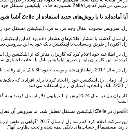
بررسی می‌کنیم که چرا Zelle تصمیم به حذف اپلیکیشن مستقل خود گرفت و این تغییر چه تأثیری بر تجربه کاربری شما خواهد داشت.
آیا آماده‌اید تا با روش‌های جدید استفاده از Zelle آشنا شوید؟ پس با ما همراه باشید
زل، سرویس محبوب انتقال وجه فرد به فرد، اپلیکیشن مستقل خود را 
زل اکنون از طریق وب‌سایت یا اپلیکیشن بانک خود به این سرویس دستر
زل در اطلاعیه خود اعلام کرد که کاربران متأثر که از اپلیکیشن زل است
کرده‌اند. این کاربران باید از طریق اپلیکیشن بانک یا اتحادیه اعتباری شر
زل در سال 2017 راه‌اندازی شد و توسط حدود 30 بانک برای رقابت با اپلیکیشن‌های پرداخت موجود محبوب مانند ونمو (Venmo)، کش اپ (Cash App) و اپل پی (Apple Pay) ایجاد شد.
در آن زمان، زل اپلیکیشن خود را ایجاد کرد تا برای افرادی که با
از 2200 بانک و اتحادیه اعتباری از زل استفاده می‌کنند.
کاربران زل در سال 2024 بیش از 1 تریل
است”.
این شرکت اعلام کرد که رشد
دارند، مستقیماً از حساب‌های بانکی بیمه شده و تحت نظارت آنها”.