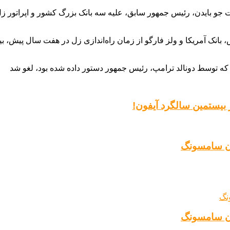
ه، دفتر حمایت مالی مصرف‌کنندگان (CFPB) به ریاست جو بایدن، رئیس جمهور سابق، علیه سه بانک