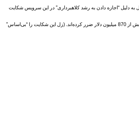
 بزرگ کشور و اپراتور زل به دلیل “اجازه دادن به رشد کلاهبرداری” در این سرویس شکایت
CFPB ادعا کرد که در نتیجه، صدها هزار مشتری جی‌پی مورگان چیس، بانک آمریکا و ولز فارگو از زمان راه‌اندازی زل در هفت سال پیش، بیش از 870 میلیون دلار ضرر کرده‌اند. (زل این شکایت را “بی‌اساس”