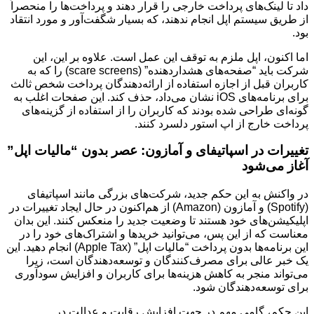
داد تا لینک‌های پرداخت خارجی را قرار دهند و پرداخت‌ها را منحصراً
از طریق سیستم اپل انجام ندهند، که بسیار شگفت‌آور و مورد انتقاد
بود.
اما اکنون، اپل ملزم به توقف این عمل است. علاوه بر این، این
شرکت باید “صفحه‌های هشداردهنده‌” (scare screens) را که به
کاربران قبل از اجازه استفاده از ارائه‌دهندگان پرداخت شخص ثالث
برای برنامه‌های iOS نشان می‌داد، حذف کند. این صفحات اغلب به
گونه‌ای طراحی شده بودند که کاربران را از استفاده از گزینه‌های
پرداخت خارج از اپ استور دلسرد کنند.
تغییرات در اسپاتیفای و آمازون: عصر بدون “مالیات اپل”
آغاز می‌شود
در واکنش به این حکم جدید، شرکت‌های بزرگی مانند اسپاتیفای
(Spotify) و آمازون (Amazon) از هم‌اکنون در حال ایجاد تغییرات در
اپلیکیشن‌های خود هستند تا وضعیت جدید را منعکس کنند. این بدان
معناست که از این پس، می‌توانید خریدها و اشتراک‌های خود را در
این برنامه‌ها بدون پرداخت “مالیات اپل” (Apple Tax) انجام دهید. این
یک خبر عالی برای مصرف‌کنندگان و توسعه‌دهندگان است، زیرا
می‌تواند منجر به کاهش هزینه‌ها برای کاربران و افزایش سودآوری
برای توسعه‌دهندگان شود.
این حکم، گامی مهم در جهت افزایش رقابت و عدالت در