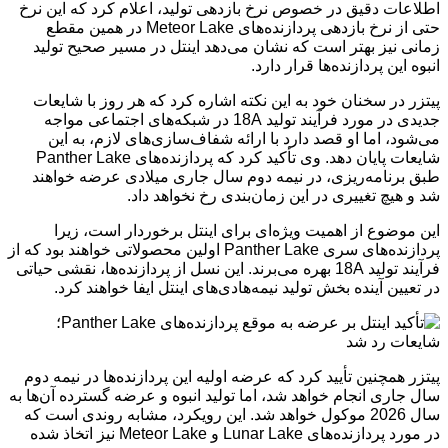
اطلاعات دقیق در خصوص نرخ بازدهی تولید، اعلام کرد که این نرخ
حتی از نرخ بازدهی پردازنده‌های Meteor Lake در همین مقطع
زمانی نیز بهتر است که نشان می‌دهد اینتل در مسیر صحیح تولید
انبوه این پردازنده‌ها قرار دارد.
پیتزر در سخنان خود به این نکته اشاره کرد که هر روز با شایعات
جدیدی در مورد فرآیند تولید 18A در شبکه‌های اجتماعی مواجه
می‌شود، اما او قصد دارد با ارائه شفاف‌سازی‌های لازم، به این
شایعات پایان دهد. وی تأکید کرد که پردازنده‌های Panther Lake
طبق برنامه‌ریزی، در نیمه دوم سال جاری میلادی عرضه خواهند
شد و هیچ تغییری در این زمان‌بندی رخ نخواهد داد.
این موضوع از اهمیت ویژه‌ای برای اینتل برخوردار است، زیرا
پردازنده‌های سری Panther Lake اولین محصولاتی خواهند بود که از
فرآیند تولید 18A بهره می‌برند. این نسل از پردازنده‌ها، نقشی حیاتی
در تعیین آینده بخش تولید نیمه‌هادی‌های اینتل ایفا خواهند کرد.
پیتزر همچنین تأیید کرد که عرضه اولیه این پردازنده‌ها در نیمه دوم
سال جاری انجام خواهد شد، اما تولید انبوه و عرضه گسترده آن‌ها به
سال 2026 موکول خواهد شد. این رویکرد، مشابه روندی است که
در مورد پردازنده‌های Lunar Lake و Meteor Lake نیز اتخاذ شده