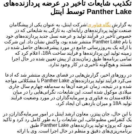
تکذیب شایعات تأخیر در عرضه پردازنده‌های
Panther Lake توسط اینتل
به گزارش
نگاه فناوری
:شرکت اینتل، به عنوان یکی از پیشگامان
صنعت تولید پردازنده‌های رایانه‌ای، به تازگی به شایعاتی که در
خصوص تأخیر در فرآیند تولید و عرضه نسل جدید پردازنده‌های خود
با نام Panther Lake منتشر شده بود، واکنش نشان داد. این شرکت
با ارائه یک به‌روزرسانی جامع در مورد پیشرفت‌های حاصل شده در
زمینه تولید این پردازنده‌ها و فرآیند ساخت 18A، اعلام کرد که
تمامی برنامه‌ها طبق زمان‌بندی از پیش تعیین شده در حال اجرا
هستند و هیچ‌گونه تأخیری در کار وجود ندارد.
در روزهای اخیر، گزارش‌هایی در فضای مجازی منتشر شد که ادعا
می‌کرد فرآیند تولید پردازنده‌های Panther Lake با مشکلاتی مواجه
شده و در نتیجه، زمان عرضه آن‌ها به سه‌ماهه چهارم سال جاری
میلادی موکول شده است. این شایعات، نگرانی‌هایی را در میان
علاقه‌مندان به فناوری و سرمایه‌گذاران در مورد وضعیت فرآیند
تولید 18A و میزان بازدهی آن ایجاد کرد.
با این حال، جان پیتزر، معاون ارشد اینتل در امور سرمایه‌گذاران، در
یک کنفرانس مطبوعاتی، این شایعات را به طور کامل رد کرد و تأکید
نمود که پروژه تولید پردازنده‌های Panther Lake طبق
برنامه‌ریزی‌های دقیق و منظم در حال اجرا است. وی با ارائه