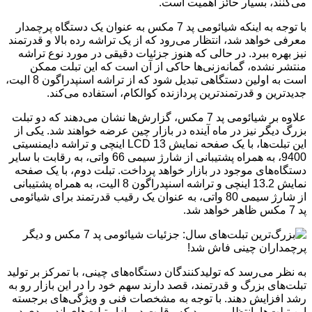
می‌کنند، بسیار حائز اهمیت است.
با توجه به اینکه شیائومی پد 7 مکس به عنوان یک دستگاه پرچمدار
معرفی خواهد شد، انتظار می‌رود که از یک تراشه رده بالا و قدرتمند
نیز بهره ببرد. در حالی که هنوز جزئیات دقیقی در مورد نوع تراشه
منتشر نشده، گمانه‌زنی‌ها حاکی از آن است که این تبلت ممکن
است به اولین دستگاهی تبدیل شود که از تراشه اسنپدراگون 8 الیت،
جدیدترین و قدرتمندترین پردازنده کوالکام، استفاده می‌کند.
علاوه بر شیائومی پد 7 مکس، گزارش‌ها نشان می‌دهند که دو تبلت
بزرگ دیگر نیز در ماه آینده در بازار چین عرضه خواهند شد. یکی از
این تبلت‌ها، با یک صفحه نمایش LCD 13 اینچی و تراشه دایمنسیتی
9400، به همراه پشتیبانی از شارژ سیمی 66 واتی، به رقابت با سایر
دستگاه‌های موجود در بازار خواهد پرداخت. تبلت دوم، با یک صفحه
نمایش 13.2 اینچی و تراشه اسنپدراگون 8 الیت، به همراه پشتیبانی
از شارژ سیمی 80 واتی، به عنوان یک رقیب قدرتمند برای شیائومی
پد 7 مکس ظاهر خواهد شد.
به نظر می‌رسد که تولیدکنندگان دستگاه‌های چینی، با تمرکز بر تولید
تبلت‌های بزرگ و قدرتمند، قصد دارند سهم خود را در این بازار رو به
رشد افزایش دهند. با توجه به مشخصات فنی و ویژگی‌های برجسته
این تبلت‌ها، انتظار می‌رود که رقابت در بازار تبلت‌های اندرویدی در