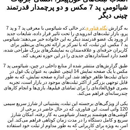
شیائومی پد 7 مکس و دو پرچمدار قدرتمند
چینی دیگر
به گزارش
نگاه فناوری
:در حالی که شیائومی با معرفی پد 7 و پد 7
پرو، بازار تبلت‌های اندرویدی را تحت تاثیر قرار داده، شایعات جدید
از ورود یک عضو قدرتمند دیگر به این خانواده خبر می‌دهند: شیائومی
پد 7 مکس. این تبلت، که با تمرکز بر ارائه تجربه‌ای بی‌نظیر برای
کاربران حرفه‌ای و علاقه‌مندان به نمایشگرهای بزرگ طراحی شده،
قصد دارد استانداردهای جدیدی را در این حوزه تعریف کند.
طبق گزارش‌های منتشر شده از منابع داخلی در چین، شیائومی پد 7
مکس با یک صفحه نمایش 14 اینچی عظیم، به عنوان یک غول در
دنیای تبلت‌ها ظاهر خواهد شد. این اندازه صفحه نمایش، که به طور
قابل توجهی بزرگتر از اکثر تبلت‌های موجود در بازار است، تجربه
بصری فوق‌العاده‌ای را برای تماشای فیلم‌ها، بازی‌ها و انجام کارهای
چندرسانه‌ای فراهم می‌کند.
یکی از ویژگی‌های برجسته این تبلت، پشتیبانی از شارژ سریع سیمی
120 واتی است. این فناوری، که در حال حاضر در برخی از
گوشی‌های هوشمند پرچمدار شیائومی به کار رفته، امکان شارژ
سریع و کامل دستگاه را در مدت زمان کوتاهی فراهم می‌کند. این
امر، به ویژه برای کاربرانی که به طور مداوم از تبلت خود استفاده