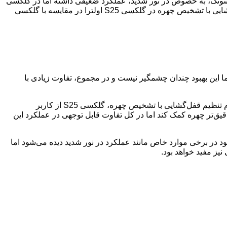
 تشخیص چهره در مدل‌های قبلی سامسونگ، به خصوص در نور شدید، عملکرد ضعیفی داشته اما در گلکسی
S25 این مشکل برطرف شده و قفل‌گشایی به خوبی انجام می‌شود. کاربر دیگری با نام “Ryan120420” نیز از بهبود چشمگیر عملکرد قفل‌گشایی با تشخیص چهره در گلکسی S25 اولترا در مقایسه با گلکسی
 این سری بهبود یافته اما این بهبود چندان چشمگیر نیست و در مجموع، تفاوت زیادی با
در این تست‌ها، هر دو گوشی در شرایط نور مناسب و تاریکی به سرعت قفل گوشی را باز کردند. تنها تفاوتی که مشاهده شد این بود که هنگام تنظیم قفل‌گشایی با تشخیص چهره، گلکسی S25 از کاربر
 ندارد. این تغییر ممکن است به اسکن دقیق‌تر چهره کمک کند اما در کل تفاوت قابل توجهی در عملکرد این
بتوان آن را چشمگیر دانست. این بهبود در برخی موارد خاص مانند عملکرد در نور شدید دیده می‌شود اما
نیز مفید خواهد بود.