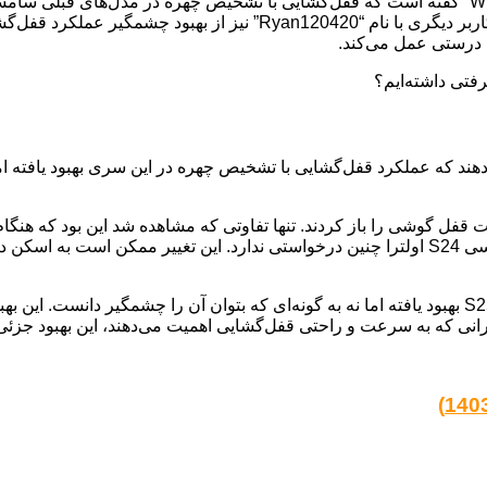
برای مثال، یکی از کاربران ردیت با نام کاربری “Wrong_Device_3324” گفته است که قفل‌گشایی با
ت‌های اولیه انجام شده بر روی گلکسی S25 نشان می‌دهند که عملکرد قفل‌گشایی با تشخیص چهره در
می‌خواهد سر خود را بیشتر به سمت بالا متمايل کند، در حالی که گلکسی S24 اولترا چنین درخواستی
به نظر می‌رسد که عملکرد قفل‌گشایی با تشخیص چهره در گلکسی S25 بهبود یافته اما نه به گونه‌ای که 
برانی که به سرعت و راحتی قفل‌گشایی اهمیت می‌دهند، این بهبود جزئی 