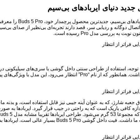
:شیائومی، به عنوان یک
کانال گوش ایفا می‌کند، مشکلی که در مدل استاندارد Buds 5 وجود داشت. همانطو
دازه کافی باریک است که به راحتی در جیب قرار گیرد. ایربادها به ص
پد لمسی فشاری در پایین هر ساقه، عملکرد خوبی در طول آز