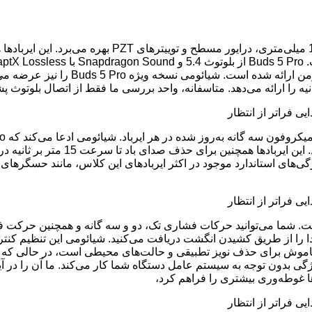
دسی‌بل ضبط کند، به لطف الگوریتم ک
ه Xiaomi Earbuds، مرکز کنترل تمام جنبه‌های Buds 5 Pro است. شما می‌توانید حرکات فشاری تک، د
را از طریق کشیدن انگشت دریافت می‌کنید. شیائومی این تنظیم کنترل
ا غوطه‌وری بیشتری را فراهم کرد،