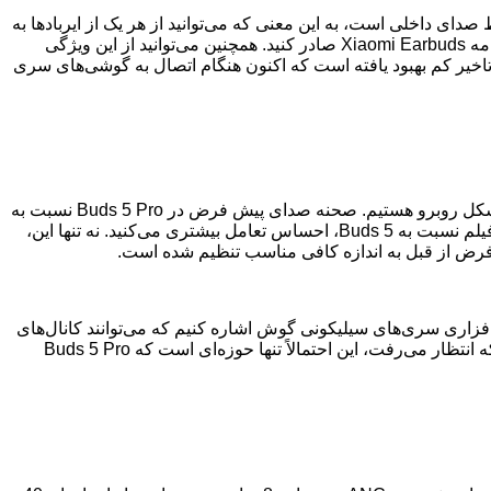
یزی که به طور منظم از آن استفاده کنیم. مانند Buds 5، مدل 5 Pro نیز دارای قابلیت ضبط صدای داخلی است، به این معنی که می‌توانید از هر یک از ایربادها به
عنوان ضبط کننده صدای اختصاصی استفاده کنید. این ویژگی در طول استفاده ما به خوبی کار کرد، اگرچه باید هر بار ضبط‌های خود را از برنامه Xiaomi Earbuds صادر کنید. همچنین می‌توانید از این ویژگی
اضافات جدید، حالت تاخیر کم بهبود یافته است که اکنون هنگام اتصال به گوشی‌های سری
در حالی که بیس هرگز نقطه ضعف Buds 5 غیر پرو نبود، در Buds 5 Pro در سطح دیگری قرار دارد. این بدان معنا نیست که ما با تنظیم V شکل روبرو هستیم. صحنه صدای پیش فرض در Buds 5 Pro نسبت به
اکثر ایربادها به طور مطلوبی بین تنالیته‌ها متعادل است. احساس ضربه‌ای بیشتری را القا می‌کند و هنگام گوش دادن به موسیقی یا تماشای فیلم نسبت به Buds 5، احساس تعامل بیشتری می‌کنید. نه تنها این،
ش فرض از قبل به اندازه کافی مناسب تنظیم شده است.
ین باید به مزیت سخت افزاری سری‌های سیلیکونی گوش اشاره کنیم که می‌توانند کانال‌های
گوش شما را به درستی مهر و موم کنند. مهر و موم بهبود یافته نیز مستقیماً به کیفیت صدای برتر و حذف نویز بهتر تبدیل می‌شود. همانطور که انتظار می‌رفت، این احتمالاً تنها حوزه‌ای است که Buds 5 Pro