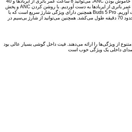
Buds 5 Pro دارای باتری‌های 53 میلی‌آمپر ساعتی در ایربادها و باتری 570 میلی‌آمپر ساعتی در جعبه شارژ است. شیائومی ادعا می‌کند که با خاموش بودن ANC، می‌توانید 8 ساعت عمر باتری از ایربادها و 40
ساعت عمر باتری کلی از جعبه شارژ انتظار داشته باشید. در آزمایشات ما، نتایج کمی بهتر بود و با خاموش بودن ANC، 8 ساعت و 15 دقیقه عمر باتری از ایربادها به دست آوردیم. با روشن کردن ANC و پخش
از طریق کدک aptX Lossless، عمر باتری به طور قابل توجهی کاهش می‌یابد و ما فقط توانستیم کمی بیش از 6 ساعت زمان پخش را بدست آوریم. Buds 5 Pro همچنین دارای ویژگی شارژ سریع است که با
10 دقیقه شارژ، بیش از 4 ساعت زمان پخش را فراهم می‌کند. شارژ کامل ایربادها و جعبه شارژ از 0 تا 100 درصد از طریق پورت USB-C حدود 70 دقیقه طول می‌کشد. همچنین می‌توانید از شارژ بی‌سیم در
موعه‌ای متنوع از ویژگی‌ها را ارائه می‌دهند. فیت داخل گوشی بسیار عالی بود