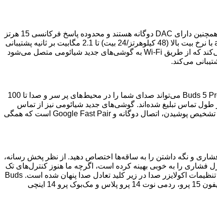
Buds 5 Pro از درایورهای سه گانه کواکسیال با درایورهای دینامیک 11 میلی‌متری، درایور مسطح و توییترهای PZT بهره می‌برد. این ایربادها همچنین دارای DAC دوگانه هستند و محدوده پاسخ فرکانسی 15 هرتز
تا 50 کیلوهرتز را پوشش می‌دهند، که گسترده‌تر از مدل Buds 5 است. Buds 5 Pro از بلوتوث 5.4 و Snapdragon Sound با aptX Lossless با نرخ بیت بالا (48 کیلوهرتز/24 بیت) تا 2.1 مگابیت بر ثانیه پشتیبانی
می‌کند. همچنین، تنظیم صدای سفارشی توسط تیم Golden Ears هارمن ارائه شده است. شیائومی نسخه ویژه Buds 5 Pro را نیز عرضه می‌کند که از طریق Wi-Fi به گوشی‌های جدید شیائومی متصل می‌شود
Buds 5 Pro قادر به حذف نویز تا 55 دسی‌بل است، به لطف سیستم میکروفون سه گانه به‌روز شده در هر ایرباد. شیائومی ادعا می‌کند که Buds 5 Pro می‌تواند صدای شما را در محیط‌های پر سر و صدا تا 100
اهش نویز هوش مصنوعی جدید. این ایربادها همچنین برای حذف صدای باد تا سرعت 15 متر بر ثانیه در طول تماس تبلیغ شده‌اند. گوشی‌های جدید شیائومی نیز از تماس
HD برای مکالمات شفاف‌تر پشتیبانی می‌کنند. Buds 5 Pro دارای ویژگی‌های استاندارد موجود در اکثر ایربادهای این کلاس، مانند حسگرهای تشخیص پوشیدن، اتصال دوگانه و Google Fast Pair است که همگی
و و سه گانه و همچنین حرکت فشاری و نگه داشتن را به ساقه‌ها اختصاص دهید. از نظر پخش رسانه،
 فشاری را به خوبی بهینه کرده است، اگرچه ما هنوز کنترل‌های تک
ضربه را ترجیح می‌دهیم. صفحه اصلی برنامه دارای کلیدهای روشن/خاموش برای حذف نویز تطبیقی و حالت‌های محیطی است، در حالی که تنظیمات اکولایزر صدا در زیر کلید تعادل صدا پنهان شده است. Buds
5 Pro همچنین از صدای ابعادی با ردیابی سر پشتیبانی می‌کند و این ویژگی بدون توجه به سیستم عامل دستگاه شما کار می‌کند. ما آن را در آیفون 15 پرو، ردمی نوت 14 پرو پلاس و مک‌بوک پرو 14 اینچی