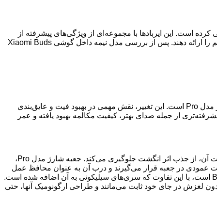
ی از پیشگامان بازار ایربادهای بی‌سیم، جدیدترین محصول پرچمدار خود، Buds 5 Pro را معرفی کرده است. این ایربادها با مجموعه‌ای از ویژگی‌های پیشرفته از
جمله درایورهای سه گانه، حذف نویز تطبیقی، پخش aptX Lossless، اتصال دوگانه و ردیابی سر، قصد دارند تجربه‌ای بی‌نظیر از صدای بی‌سیم را ارائه دهند. پس از بررسی مدل نیمه داخل گوشی Xiaomi Buds
شباهت ظاهری بین دو مدل Buds 5 بسیار زیاد است. تنها تفاوت قابل توجه، استفاده از طراحی سنتی داخل گوشی با سری‌های سیلیکونی در مدل Pro است. این تغییر، نقش مهمی در بهبود فیت و عایق‌بندی
ر که از نام “Pro” انتظار می‌رود، این مدل با ویژگی‌های پیشرفته‌تری از جمله صدای بهتر، کیفیت مکالمه بهبود یافته و عمر
واحد بررسی ما در رنگ خاکستری تیتانیوم عرضه شده است. درب براق جعبه شارژ، که به عنوان آینه جیبی نیز قابل استفاده است، و بدنه مات آن، از جذب اثر انگشت جلوگیری می‌کند. جعبه شارژ مدل Pro،
ورت عمودی در جعبه قرار می‌گیرند و درب آن به عنوان محافظ عمل
می‌کند. هر ایرباد 6.5 گرم وزن دارد و وزن جعبه شارژ 40 گرم است، که مجموعا 53 گرم می‌شود. طراحی ایربادها تقریبا مشابه مدل Buds 5 است، با این تفاوت که سری‌های سیلیکونی به آن اضافه شده است.
مایشات ما داشت. فیت داخل گوشی Buds 5 Pro بسیار عالی است. ایربادها بدون لغزش در جای خود ثابت می‌مانند و طراحی ارگونومیک آنها، حتی