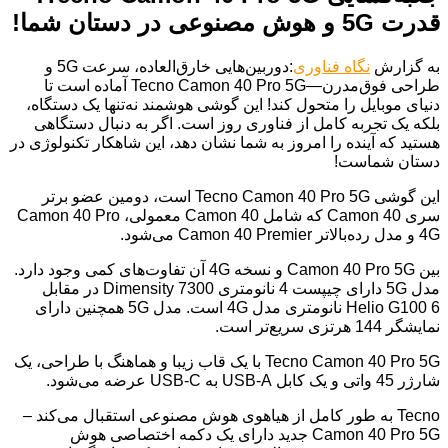
قدرت 5G و هوش مصنوعی در دستان شما!
به گزارش
نگاه فناوری
:دوربین‌هایی خارق‌العاده، سرعت 5G و
طراحی فوق‌مدرن—Tecno Camon 40 Pro 5G آماده است تا
دنیای موبایل را متحول کند! این گوشی هوشمند نه‌تنها یک دستگاه،
بلکه یک تجربه کامل از فناوری روز است. اگر به دنبال دستگاهی
هستید که آینده را امروز به شما نشان دهد، این شاهکار تکنولوژی در
دستان شماست!
این گوشی Tecno Camon 40 Pro 5G است، دومین عضو برتر
سری Camon 40 که شامل Camon 40 معمولی، Camon 40 Pro
4G و مدل رده‌بالاتر Camon 40 Premier می‌شود.
بین Camon 40 Pro 5G و نسخه 4G آن تفاوت‌های کمی وجود دارد.
مدل 5G دارای چیپست 4 نانومتری Dimensity 7300 در مقابل
Helio G100 6 نانومتری مدل 4G است. مدل 5G همچنین دارای
نمایشگر 144 هرتزی سریع‌تر است.
Tecno Camon 40 Pro 5G با یک قاب زیبا و هماهنگ با طراحی، یک
شارژر 45 واتی و یک کابل USB-A به USB-C عرضه می‌شود.
Tecno به طور کامل از هیاهوی هوش مصنوعی استقبال می‌کند –
Camon 40 Pro 5G جدید دارای یک دکمه اختصاصی هوش