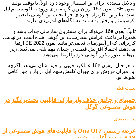
و دلایل متعددی برای این استقبال وجود دارد. اولاً، با توقف تولید
آیفون SE، آیفون 16e ارزان‌ترین گزینه برای ورود به اکوسیستم اپل
است. بنابراین، کاربران چاره‌ای جز انتخاب این گوشی یا تغییر
اکوسیستم و رفتن به سمت دستگاه‌های اندرویدی ندارند.
ثانیاً، آیفون 16e می‌تواند برای مشتریان سازمانی جذاب باشد و
همین امر باعث افزایش سفارشات این گوشی شده است. در نهایت،
کاربرانی که از آیفون‌های قدیمی‌تر مانند آیفون SE 2022 ارتقا
می‌دهند، احتمالاً افزایش قیمت را چندان مهم تلقی نمی‌کنند، زیرا
آن‌ها به طور مکرر گوشی خود را ارتقا نمی‌دهند.
به هر حال، آیفون 16e عملکرد خوبی از خود نشان می‌دهد، اگرچه
این میزان فروش برای جبران کاهش سهم اپل در بازار چین کافی
نخواهد بود.
پست قبلی
جمینای و چالش حذف واترمارک: قابلیتی بحث‌برانگیز در
هوش مصنوعی گوگل
پست بعدی
عرضه رسمی One UI 7 با قابلیت‌های هوش مصنوعی از
18 فروردین آغاز می‌شود.