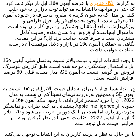
به گزارش
نگاه فناوری
:با عرضه آیفون 16e، اپل بار دیگر ثابت کرد
که حتی در مواجهه با انتقادات، می‌تواند توجه بازار را به خود جلب
کند. این مدل که به عنوان گزینه‌ای مقرون‌به‌صرفه در خانواده آیفون
16 معرفی شده، با وجود بحث‌های فراوان حول طراحی و
ویژگی‌هایش، شاهد استقبال چشمگیر از سوی کاربران بوده است.
اما سوال اینجاست: آیا فروش بالا نشان‌دهنده رضایت کامل
مشتریان است یا صرفاً نتیجه جذابیت برند اپل؟ در این مقدمه،
نگاهی به عملکرد آیفون 16e در بازار و دلایل موفقیت آن در سایه
انتقادات خواهیم داشت.
با وجود انتقادات اولیه و قیمت بالاتر نسبت به نسل قبلی، آیفون 16e
اپل با استقبال چشمگیری مواجه شده است. طبق گزارش بلومبرگ،
فروش این گوشی نسبت به آیفون SE، مدل مشابه قبلی، 60 درصد
افزایش داشته است.
در ابتدا، بسیاری از کاربران به دلیل قیمت بالاتر آیفون 16e نسبت به
آیفون SE و همچنین به‌روزرسانی‌های نسبتاً کم آن نسبت به مدل
2022، آن را مورد تمسخر قرار دادند. با وجود اینکه آیفون 16e تا
حدودی از Apple Intelligence پشتیبانی می‌کند، طراحی و نمایشگر
مدرن‌تری دارد، اما همچنان با یک دوربین عرضه می‌شود و 170 دلار
گران‌تر از آیفون SE 2022 است. حتی با در نظر گرفتن تورم، این
افزایش قیمت قابل توجه است.
با این حال، به نظر می‌رسد کاربران به این انتقادات توجهی نمی‌کنند