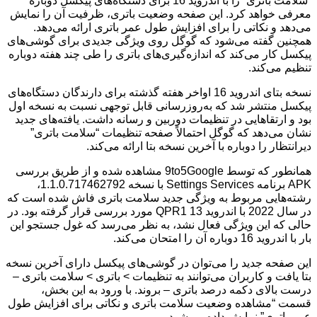
“سلامت باتری” را با اندروید 16 برای دستگاه‌های پیکسل دوباره
معرفی خواهد کرد. این صفحه وضعیت باتری، ظرفیت آن را نمایش
می‌دهد و نکاتی را برای افزایش طول عمر باتری ارائه می‌دهد.
همچنین گفته می‌شود که گوگل روی ویژگی جدیدی برای گوشی‌های
پیکسل کار می‌کند که اندازه‌گیری‌های باتری را طی چند هفته دوباره
تنظیم می‌کند.
نسخه بتای اندروید 16 اواخر هفته گذشته برای دارندگان دستگاه‌های
پیکسل منتشر شد که به‌روزرسانی قابل توجهی نسبت به نسخه اول
بود و ارتقاهایی در تنظیمات دوربین و رسانه داشت. یافته‌های جدید
نشان می‌دهد که گوگل احتمالاً صفحه تنظیمات “سلامت باتری”
دیرانتظار را دوباره با آخرین نسخه بتا ارائه می‌کند.
همانطور که توسط 9to5Google مشاهده شده و از طریق بررسی
APK برنامه Settings Services با نسخه 1.1.0.717462792،
رشته‌هایی مربوط به ویژگی جدید سلامت باتری فاش شده است که
در سال 2022 با اندروید 13 QPR1 مورد بررسی قرار گرفته بود. در
حالی که این ویژگی فعال نشد، به نظر می‌رسد که غول جستجو این
بار با اندروید 16 دوباره آن را امتحان می‌کند.
این صفحه جدید را می‌توان در گوشی‌های پیکسل دارای آخرین نسخه
بتا یافت و کاربران می‌توانند به تنظیمات > باتری > سلامت باتری –
درست بالای دکمه درصد باتری – بروند. با ورود به این بخش،
قسمت “مشاهده وضعیت سلامت باتری و نکاتی برای افزایش طول
عمر باتری” نمایش داده می‌شود.