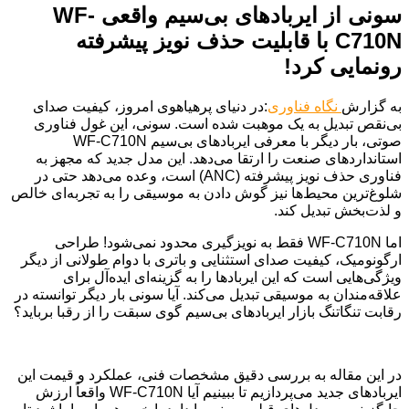
سونی از ایربادهای بی‌سیم واقعی WF-
C710N با قابلیت حذف نویز پیشرفته
رونمایی کرد!
به گزارش
نگاه فناوری
:در دنیای پرهیاهوی امروز، کیفیت صدای
بی‌نقص تبدیل به یک موهبت شده است. سونی، این غول فناوری
صوتی، بار دیگر با معرفی ایربادهای بی‌سیم WF-C710N
استانداردهای صنعت را ارتقا می‌دهد. این مدل جدید که مجهز به
فناوری حذف نویز پیشرفته (ANC) است، وعده می‌دهد حتی در
شلوغ‌ترین محیط‌ها نیز گوش دادن به موسیقی را به تجربه‌ای خالص
و لذت‌بخش تبدیل کند.
اما WF-C710N فقط به نویزگیری محدود نمی‌شود! طراحی
ارگونومیک، کیفیت صدای استثنایی و باتری با دوام طولانی از دیگر
ویژگی‌هایی است که این ایربادها را به گزینه‌ای ایده‌آل برای
علاقه‌مندان به موسیقی تبدیل می‌کند. آیا سونی بار دیگر توانسته در
رقابت تنگاتنگ بازار ایربادهای بی‌سیم گوی سبقت را از رقبا برباید؟
در این مقاله به بررسی دقیق مشخصات فنی، عملکرد و قیمت این
ایربادهای جدید می‌پردازیم تا ببینیم آیا WF-C710N واقعاً ارزش