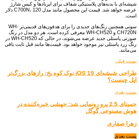
شیشه‌ای با بدنه‌های پلاستیکی شفاف برای ایربادها و کیس شارژ
عرضه خواهد شد. قیمت این محصول مانند مدل C700N، 120 دلار
است.
سونی همچنین رنگ‌های جدیدی را برای هدفون‌های قدیمی‌تر WH-
CH720N و WH-CH520 معرفی کرده است. هر دو مدل در رنگ
صورتی پاستلی جدید عرضه می‌شوند، در حالی که WH-CH520 در
رنگ زرد پاستلی نیز موجود خواهد بود. قیمت‌ها مانند قبل ثابت باقی
می‌مانند.
پست قبلی
طراحی شیشه‌ای iOS 19 نوک کوه یخ: رازهای بزرگ‌تر
اپل چیست؟
پست بعدی
جمینای 2.5 پرو رونمایی شد: جهشی خیره‌کننده در
هوش مصنوعی گوگل
زهرا صفاری
پست بعدی