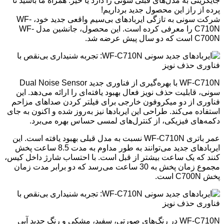
جایگزینی به مدل‌های قبلی سونی را دارد یا خیر. همراه ما باشید تا
پرده از راز این محصول جدید برداریم!
شرکت سونی به تازگی ایربادهای بی‌سیم واقعی جدید خود، WF-
C710N را معرفی کرده است. این محصول، جانشین مدل WF-
C700N است که دو سال پیش عرضه شد.
WF-C710N با بهره‌گیری از فناوری جدید Dual Noise Sensor
سونی، قابلیت حذف نویز فعال بهبود یافته‌ای را ارائه می‌دهد. این
فناوری از دو میکروفون خارجی برای فیلتر کردن صداهای مزاحم
استفاده می‌کند. طراحی این ایربادها نیز به‌روز شده و اکنون به جای
دکمه‌های فیزیکی، از کنترل‌های لمسی حساس بهره می‌برد.
عمر باتری WF-C710N نسبت به مدل قبلی بهبود یافته است. این
ایربادهای جدید می‌توانند به طور مداوم به مدت 8.5 ساعت پخش
کنند که یک ساعت بیشتر از قبل است. با احتساب شارژ داخل کیس،
مجموع زمان پخش به 30 ساعت می‌رسد که دو برابر مدت زمان
پخش C700N است.
WF-C710N در رنگ‌های صورتی، سفید، مشکی و رنگ جدید آبی