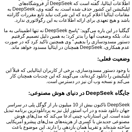
اطلاعات ایتالیا، گفته است که DeepSeek از فروشگاه‌های
اپلیکیشن این کشور حذف شده است. به گفته وی، DeepSeek به
مقامات ایتالیا اعلام کرده که این شرکت نباید تابع مقررات گارانته
باشد و هیچ تعهدی برای ارائه اطلاعات به این رگولاتوری ندارد.
گیگلیا در این باره می‌گوید: “پاسخ DeepSeek نه تنها اطمینانی به ما
نداد، بلکه وضعیت آنها را بدتر کرد؛ به همین دلیل تصمیم گرفتیم
دستور مسدودسازی را بدهیم.” وی همچنین تاکید کرد که در صورت
عدم همکاری، DeepSeek همچنان در ایتالیا مسدود خواهد ماند.
وضعیت فعلی:
با وجود دستور مسدودسازی، برخی از کاربران ایتالیایی که قبلاً این
اپلیکیشن را دانلود کرده‌اند، می‌گویند که این چت‌بات همچنان کار
می‌کند و نسخه وب آن نیز در دسترس است.
جایگاه DeepSeek در دنیای هوش مصنوعی:
DeepSeek تاکنون بیش از 10 میلیون بار از گوگل پلی در سراسر
جهان دانلود شده و در اپ استور اپل نیز به پردانلودترین برنامه تبدیل
شده است. این استارتاپ چینی ادعا می‌کند که مدل‌های هوش
مصنوعی جدیدش با کسری از هزینه‌های مدل‌های پیشرو آمریکایی
ساخته شده‌اند و تقریباً همان بازدهی را دارند. این موضوع باعث