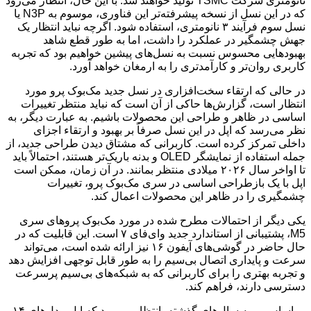
نانومتری شرکت TSMC تولید خواهند شد. با این حال، انتظار می‌رود
که در این نسل از نسخه پیشرفته‌تر این فناوری، موسوم به N3P یا
نسل سوم فرآیند ۳ نانومتری، استفاده شود. اگرچه نباید انتظار یک
جهش چشمگیر در عملکرد را داشت، اما به طور قطع شاهد
بهبودهایی محسوس نسبت به نسل‌های پیشین خواهیم بود که تجربه
کاربری روان‌تر و کارآمدتری را به ارمغان خواهد آورد.
در حالی که ارتقاء سخت‌افزاری در نسل جدید مک‌بوک پرو مورد
انتظار است، گزارش‌ها حاکی از آن است که نباید منتظر تغییرات
اساسی در ظاهر و طراحی این محصولات باشیم. به عبارت دیگر، به
نظر می‌رسد که اپل در این نسل صرفاً بر بهبود و ارتقاء اجزای
داخلی تمرکز کرده است. کاربرانی که مشتاق دیدن طراحی جدید، از
جمله استفاده از نمایشگر OLED و بدنه باریک‌تر هستند، احتمالاً باید
تا اواخر سال ۲۰۲۶ میلادی منتظر بمانند. در آن زمان، ممکن است
اپل با یک بازطراحی اساسی در سری مک‌بوک پرو، تغییرات
چشمگیری را در ظاهر این محصولات اعمال کند.
یکی دیگر از احتمالات مطرح شده در مورد مک‌بوک پروهای سری
M5، پشتیبانی از استاندارد جدید وای‌فای ۷ است. این قابلیت که در
حال حاضر در گوشی‌های آیفون ۱۶ نیز ارائه شده است، می‌تواند
سرعت و پایداری اتصال بی‌سیم را به طور قابل توجهی افزایش دهد
و تجربه بهتری را برای کاربرانی که به شبکه‌های بی‌سیم پرسرعت
دسترسی دارند، فراهم کند.
بر اساس رویه سال‌های گذشته، انتظار می‌رود که اپل مدل‌های ۱۴