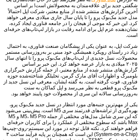
شگفتی جدید برای علاقه‌مندان به محصولاتش است! بر اساس
آخرین گزارش‌های منتشر شده از منابع معتبر، شرکت اپل احتمالاً
مدل جدید مک‌بوک پرو را تا پایان سال جاری میلادی معرفی خواهد
کرد. این خبر که موجی از هیجان را در جامعه فناوری ایجاد کرده،
نشان‌دهنده عزم اپل برای ادامه رقابت در بازار لپ‌تاپ‌های حرفه‌ای
است.
شرکت اپل، به عنوان یکی از پیشگامان صنعت فناوری، به احتمال
زیاد در راستای رویکرد همیشگی خود مبنی بر به‌روزرسانی مستمر
محصولات، نسل جدیدی از لپ‌تاپ‌های مک‌بوک پرو را تا انتهای سال
۲۰۲۵ میلادی به بازار عرضه خواهد کرد. این خبر بر اساس
گزارش‌های منتشر شده از منابع معتبر، از جمله گزارش خبرگزاری
بلومبرگ و اظهارات آقای مارک گرمن، تحلیلگر شناخته‌شده حوزه
فناوری، قوت گرفته است. به گفته ایشان، معرفی این نسل جدید از
مک‌بوک پرو قطعی به نظر می‌رسد و اپل کماکان به سنت
به‌روزرسانی سالانه این سری از محصولات خود پایبند خواهد بود.
یکی از مهم‌ترین جنبه‌های مورد انتظار در نسل جدید مک‌بوک پرو،
بهره‌گیری از تراشه‌های قدرتمند سری M5 است. پیش‌بینی می‌شود
که این سری شامل مدل‌های مختلفی از جمله M5، M5 Pro و M5
Max باشد که سطوح مختلفی از عملکرد را برای کاربران حرفه‌ای
فراهم خواهند کرد. نکته قابل توجه در مورد این سیستم-روی-چیپ‌ها
(System-on-a-Chip) این است که همچنان بر پایه فرآیند ساخت ۳