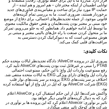
قرار دارد. مبارزه ما با اپل برای حفظ نوآوری، رقابت منصفانه و
توانایی اطمینان از اینکه مخترعان – هم امروز و هم آینده – از
حمایت IP مورد نیاز برای ساخت و مقیاس‌بندی فناوری‌های جدید
برخوردار هستند، ضروری است. ما به بررسی تمام گزینه‌های
قانونی موجود، از جمله تجدیدنظرهای احتمالی، برای دفاع از موضع
خود مبنی بر معتبر بودن پتنت‌هایمان و نقض حقوق مالکیت معنوی
ما توسط اپل ادامه خواهیم داد. همانطور که به جلو می‌رویم، تمرکز
ما بر متحول کردن صنعت با راه حل‌های بالینی معتبر و مبتنی بر
هوش مصنوعی است که به دموکراتیک کردن دسترسی به
مراقبت‌های قلبی کمک می‌کند.”
نکات کلیدی:
پیروزی اپل در پرونده AliveCor: دادگاه تجدیدنظر ایالات متحده حکم
PTAB را مبنی بر غیرقابل ثبت بودن پتنت‌های AliveCor تأیید کرد.
رفع ممنوعیت واردات اپل واچ: با این حکم، ممنوعیت احتمالی
واردات اپل واچ‌های دارای ویژگی EKG به ایالات متحده منتفی شد.
اختلاف بر سر پتنت‌های EKG: پرونده بر سر پتنت‌های نوار قلب
(EKG) شرکت AliveCor بود که اپل در اپل واچ از آنها استفاده کرده
بود.
واکنش شرکت‌ها: اپل از این حکم استقبال کرد و AliveCor اعلام
کرد که به دنبال گزینه‌های قانونی دیگر خواهد بود.
تاثیر بر نوآوری: Alivecor اعلام کرد که این پرونده ها بر نوآوری در
شرکت های کوچک تاثیر منفی میگذارد.