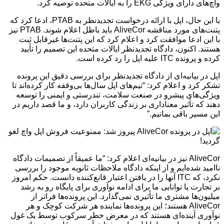
واچ‌های دارای ویژگی EKG را به ایالات متحده توصیه کرد.
با این حال، اپل با ارائه درخواست تجدیدنظر به PTAB، ادعا کرد که
پتنت‌های مورد مناقشه AliveCor باید باطل اعلام شوند. PTAB نیز
با این ادعا موافقت کرد و اعلام کرد که این پتنت‌ها غیرقابل ثبت
هستند. اکنون، دادگاه تجدیدنظر ایالات متحده این تصمیم را تأیید
کرده و پرونده ITC علیه اپل را رد کرده است.
اپل در بیانیه‌ای از دادگاه تجدیدنظر برای بررسی دقیق این پرونده
تشکر کرد و اعلام کرد: “تیم‌های اپل سال‌ها بی‌وقفه کار کرده‌اند تا
ویژگی‌های پیشرو در صنعت سلامت، تندرستی و ایمنی را توسعه
دهند که تأثیر معناداری بر زندگی کاربران دارد، و ما قصد داریم در
این مسیر باقی بمانیم.”
AliveCor نیز در بیانیه‌ای اعلام کرد: “ما عمیقاً از تصمیمات دادگاه
ناامید شده‌ایم و از اینکه دادگاه ملاحظات ثانویه موجود را بررسی
نکرد، که ITC آنها را در یافتن اعتبار قانع‌کننده دانست. حکم امروز
بر تجارت یا توانایی ما برای ادامه نوآوری برای پایگاه رو به رشد
میلیون‌ها مشتری ما تأثیری نمی‌گذارد. این پرونده‌ها فراتر از
AliveCor هستند؛ این پرونده‌ها نماینده هر شرکت کوچک و هر
نوآوری آینده‌ای هستند که در معرض خطر سرکوب توسط یک غول