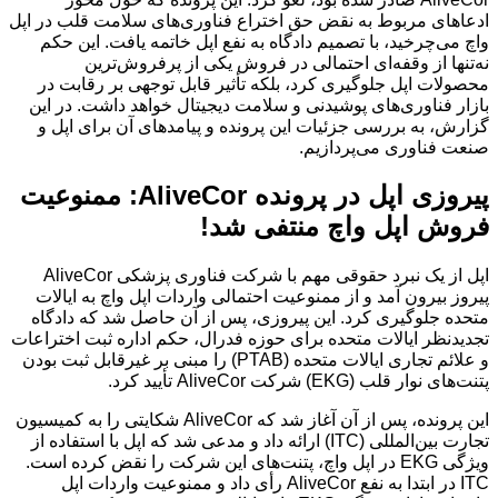
ادعاهای مربوط به نقض حق اختراع فناوری‌های سلامت قلب در اپل
واچ می‌چرخید، با تصمیم دادگاه به نفع اپل خاتمه یافت. این حکم
نه‌تنها از وقفه‌ای احتمالی در فروش یکی از پرفروش‌ترین
محصولات اپل جلوگیری کرد، بلکه تأثیر قابل توجهی بر رقابت در
بازار فناوری‌های پوشیدنی و سلامت دیجیتال خواهد داشت. در این
گزارش، به بررسی جزئیات این پرونده و پیامدهای آن برای اپل و
صنعت فناوری می‌پردازیم.
پیروزی اپل در پرونده AliveCor: ممنوعیت
فروش اپل واچ منتفی شد!
اپل از یک نبرد حقوقی مهم با شرکت فناوری پزشکی AliveCor
پیروز بیرون آمد و از ممنوعیت احتمالی واردات اپل واچ به ایالات
متحده جلوگیری کرد. این پیروزی، پس از آن حاصل شد که دادگاه
تجدیدنظر ایالات متحده برای حوزه فدرال، حکم اداره ثبت اختراعات
و علائم تجاری ایالات متحده (PTAB) را مبنی بر غیرقابل ثبت بودن
پتنت‌های نوار قلب (EKG) شرکت AliveCor تأیید کرد.
این پرونده، پس از آن آغاز شد که AliveCor شکایتی را به کمیسیون
تجارت بین‌المللی (ITC) ارائه داد و مدعی شد که اپل با استفاده از
ویژگی EKG در اپل واچ، پتنت‌های این شرکت را نقض کرده است.
ITC در ابتدا به نفع AliveCor رأی داد و ممنوعیت واردات اپل