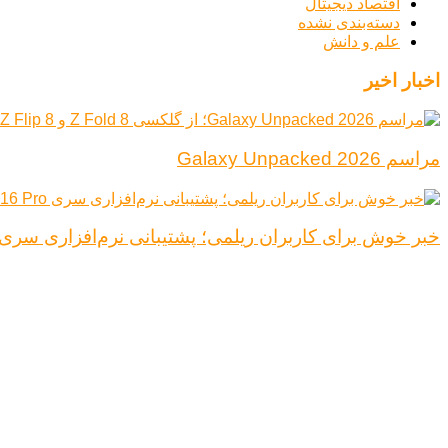
اقتصاد دیجیتال
دسته‌بندی نشده
علم و دانش
اخبار اخیر
مراسم Galaxy Unpacked 2026
خبر خوش برای کاربران ریلمی؛ پشتیبانی نرم‌افزاری سری Realme 16 Pro افزایش یاف
درباره ما
تبلیغات
قوانین و مقررات
تماس با ما
کلیه حقوق محفوظ است.
نتیجه ای وجود ندارد
مشاهده همه نتیجه ها