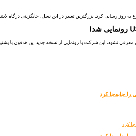
وز رسانی کرد. بزرگترین تغییر در این نسل، جایگزینی درگاه لایتنینگ با SB-C