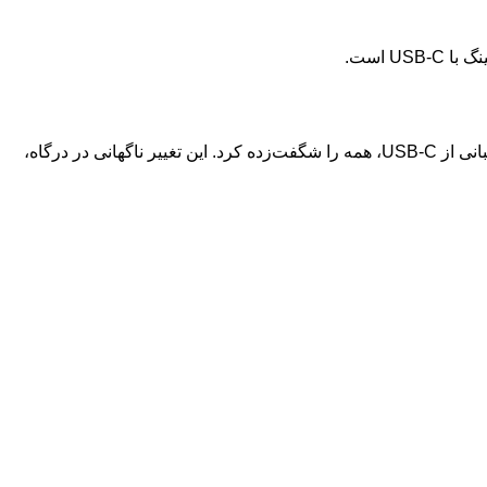
U است.
در حالی که انتظار می‌رفت ایرپاد مکس در رویداد “It’s Glowtime” اپل معرفی نشود، این شرکت با رونمایی از نسخه جدید این هدفون با پشتیبانی از USB-C، همه را شگفت‌زده کرد. این تغییر ناگهانی در درگاه،