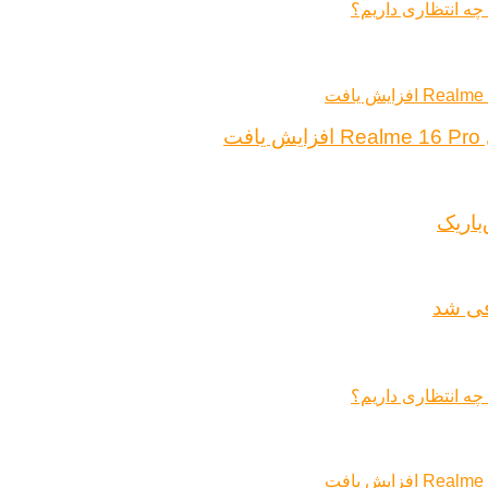
ت
باریک