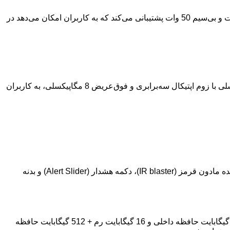
ظرفیت باتری اوپو فایند N5 نیز نسبت به مدل قبلی افزایش یافته و به 5475 میلی‌آمپرساعت رسیده است. این گوشی از شارژ سیمی 80 وات و بی‌سیم 50 وات پشتیبانی می‌کند که به کاربران امکان می‌دهد در
در بخش دوربین، اوپو فایند N5 به یک سیستم دوربین سه‌گانه مجهز شده است. سنسور اصلی 50 مگاپیکسلی، تله‌فوتو پریسکوپی 50 مگاپیکسلی با زوم اپتیکال سه‌برابری و فوق‌عریض 8 مگاپیکسلی، به کاربران
اوپو فایند N5 با Color OS 15 بر پایه اندروید 15 عرضه خواهد شد. از دیگر ویژگی‌های این گوشی می‌توان به حسگر اثر انگشت جانبی، فرستنده مادون قرمز (IR blaster)، دکمه هشدار (Alert Slider) و بدنه
این گوشی در دو مدل PKH110 و PKH120 عرضه خواهد شد. مدل PKH110 نسخه معمولی است و در دو پیکربندی 12 گیگابایت رم + 256 گیگابایت حافظه داخلی و 16 گیگابایت رم + 512 گیگابایت حافظه