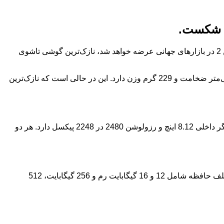
:اوپو با Find N5 رکورد جدیدی در دنیای گوشی‌های تاشو ثبت کرده است. این گوشی که به زودی با نام وان پلاس اوپن 2 در بازارهای جهانی عرضه خواهد شد، نازک‌ترین گوشی تاشوی
اطلاعات کامل اوپو فایند N5 به تازگی در مرجع تأییدیه TENAA چین منتشر شده و نشان می‌دهد که این گوشی در حالت بسته تنها 8.95 میلی‌متر ضخامت و 229 گرم وزن دارد. این در حالی است که نازک‌ترین
اوپو فایند N5 از دو نمایشگر باکیفیت بهره می‌برد. نمایشگر بیرونی آن 6.62 اینچ و رزولوشن 1140 در 2616 پیکسل است، در حالی که نمایشگر داخلی 8.12 اینچ و رزولوشن 2480 در 2248 پیکسل دارد. هر دو
در قلب این گوشی، پردازنده قدرتمند اسنپدراگون 8 الیت با حداکثر سرعت 4.1 گیگاهرتز قرار دارد. همچنین، این گوشی در پیکربندی‌های مختلف حافظه شامل 12 و 16 گیگابایت رم و 256 گیگابایت، 512