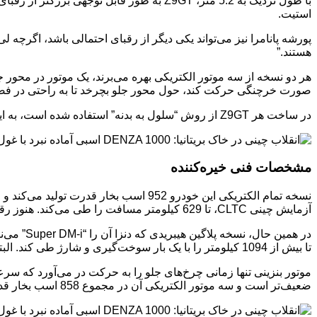
استیت.
هستند.”
صورت خرچنگی حرکت کند، حول محور جلو بچرخد تا به راحتی در فض
در ساخت هر Z9GT از روش “سلول به بدنه” استفاده شده است، به این معنی که باتری مستقیماً در ساختار خودرو ادغام شده است تا استحکام و ایمنی در تصادفات افزایش یابد.
مشخصات فنی خیره‌کننده
آزمایش چینی CLTC، تا 629 کیلومتر مسافت را طی می‌کند. هنوز رقم مبتنی بر استاندارد اروپایی WLTP تایید نشده است.
تا بیش از 1094 کیلومتر را با یک بار سوخت‌گیری و شارژ طی کند. البته این رقم نیز بر اساس چرخه آزمایش CLTC است.
ضعیف‌تر است و سه موتور الکتریکی آن در مجموع 858 اسب بخار قدرت تولید می‌کنند، بنابراین شتاب 0 تا 100 کیلومتر در ساعت آن 3.6 ثانیه طول می‌کشد.