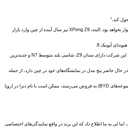
با این حال، در بریتانیا، با توجه به محدود بودن رقبای مستقیم مانند لکسوس LM و تا حدودی فولکس واگن ID.Buzz LWB، این کار چندان دشوار نخواهد بود. البته، XPeng Z9 نیز سال آینده از چین وارد بازار
قرار است تا پایان سال جاری میلادی، سومین مدل دنزا برای اروپا تایید شود، اما هنوز مشخص نیست که دقیقاً کدام مدل خواهد بود. در چین، این شرکت دارای سدان Z9، شاسی بلند متوسط N7 و جدیدترین
 در حال حاضر پنج مدل در نمایشگاه‌های خود در چین دارد، از جمله
همچنین به ما اشاره شده است که برخی از شاسی بلندهای با قابلیت‌های آفرود بیشتر که توسط برند Fang Cheng Bao (یکی دیگر از زیرمجموعه‌های BYD) به فروش می‌رسند، ممکن است با نام دنزا در اروپا
یس BYD در سراسر بریتانیا و اروپا استفاده خواهد کرد، اما لی به ما اطلاع داد که این برند در واقع نمایندگی‌های اختصاصی