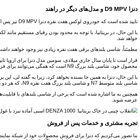
دنزا D9 MPV و مدل‌های دیگر در راهند
تایید شده است که خودروی لوکس هفت نفره دنزا D9 MPV نیز پس از Z9GT به اروپا خواهد آمد و “قرار است بازار MPV های پریمیوم را متحول کند.”
خواهد شد.
مطمئناً، شاسی بلندهای برقی هفت نفره زیادی نیز وجود خواهند داشت که دنزا باید با آن‌ها رقابت 
محصول خود، شاسی بلند بزرگ N9 است که همگی می‌توانند برای فروش در اروپا در نظر گرفته شوند.
با این حال، دنزا به همین جا بسنده نخواهد کرد، زیرا به گفته لی، ای
شاسی بلند متوسط N7 و شاسی بلند بزرگ هفت نفره N9، که هر دو به عنوان کاندیداهای احتمالی برای بازار اروپا به نظر می‌رسند.
عرضه شوند.
تجربه مشتری و خدمات پس از فروش