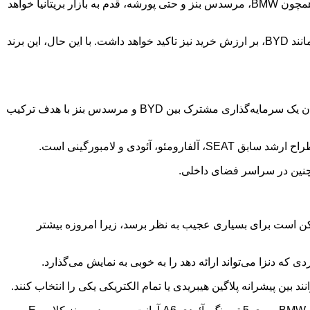
خبر ویژه از دنیای خودرو: دنزا، برند لوکس و فناورمحور متعلق به غول خودروسازی چینی BYD، سال آینده با هدف رقابت با نام‌های بزرگی همچون BMW، مرسدس بنز و حتی پورشه، قدم به بازار بریتانیا خواهد
آنطور که پیداست، دنزا قصد دارد در زمینه‌های فناوری، طراحی، کیفیت و ظرافت با رقبای آلمانی خود به رقابت بپردازد، اما در عین حال، همانند BYD، بر ارزش خرید نیز تاکید خواهد داشت. با این حال، این برند
احتمالاً نام دنزا برای بسیاری از شما که اخبار خودروهای چینی وارد شده به اروپا را دنبال می‌کنید، ناآشنا باشد. این برند در سال 2010 به عنوان یک سرمایه‌گذاری مشترک بین BYD و مرسدس بنز با هدف ترکیب
مچنین در سراسر فضای داخلی.
ین انتخاب ممکن است برای بسیاری عجیب به نظر برسد، زیرا امروزه بیشتر