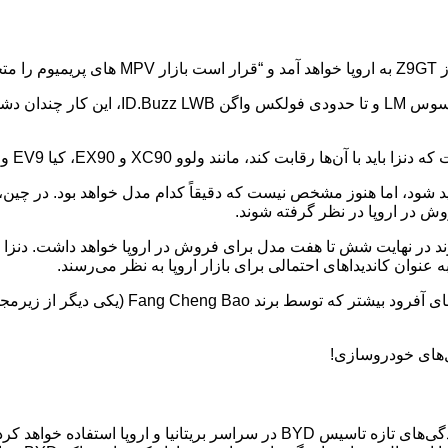
کند، مانند ولوو XC90 و EX90، کیا EV9 و هیوندای آیونیک 9.
ن برند در نهایت شش تا هفت مدل برای فروش در اروپا خواهد داشت. دنزا
ما تصور می‌کردیم که دنزا برای فروش محصولات خود از شبکه نمایندگی‌های تازه تاس