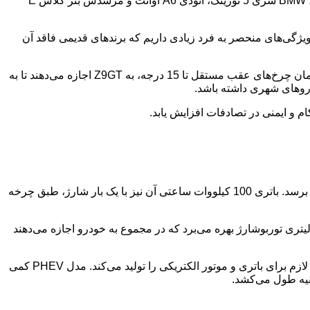
با طول نزدیک به 5.2 متر، Z9GT به طور قابل توجهی بزرگتر از رقبای مستقیمی است که به ذهن می‌رسند: پورشه تایکان اسپورت توریسمو، BMW سری 5 تورینگ، آئودی A6 آوانت و مرسدس بنز کلاس E
لی با جسارت اعلام کرد که Z9GT “10 برابر بهتر از هر رقیبی است و ما ویژگی‌های منحصر به فرد زیادی داریم که برندهای قدیمی فاقد آن
هر دو نسخه از سه موتور الکتریکی بهره می‌برند، یک موتور در محور جلو و دو موتور در محور عقب. این دو موتور عقب، همراه با سیستم فرمان چرخ‌های عقب مستقل تا 15 درجه، به Z9GT اجازه می‌دهند تا به
روهای شهری داشته باشد.
نسخه تمام الکتریکی این خودرو 952 اسب بخار قدرت تولید می‌کند و می‌تواند در 3.4 ثانیه از حالت سکون به سرعت 100 کیلومتر در ساعت برسد. باتری 100 کیلووات ساعتی آن نیز با یک بار شارژ، طبق چرخه
همین حال، نسخه پلاگین هیبریدی که دنزا آن را “Super DM-i” می‌نامد، از یک باتری کوچکتر 38.5 کیلووات ساعتی و یک موتور بنزینی 2.0 لیتری توربوشارژ بهره می‌برد که در مجموع به خودرو اجازه می‌دهند
موتور بنزینی تنها زمانی چرخ‌های جلو را به حرکت در می‌آورد که سرعت خودرو از 100 کیلومتر در ساعت فراتر رود و در بقیه مواقع، انرژی لازم برای باتری و موتور الکتریکی را تولید می‌کند. مدل PHEV کمی