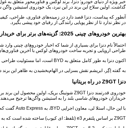
گذاشت. اولین سلاح این برند در این نبرد، یک خودروی استیشن واگن شوتینگ بریک با قدر
در نظر ندارد تا از نظر پویایی رانندگی از رقبای خود پیشی بگیرد.
بهترین خودروهای چینی 2025: گزینه‌های برتر برای خریداران بریتانیایی
طراحی اروپایی و تجربه ساخت خودروهای لوکس با آخرین فناوری‌ها
اکنون دنزا به طور کامل متعلق به BYD است، اما مسئولیت طراحی محصولات آن و حفظ حال و هوای اروپایی آن‌ها بر عهده ولفگانگ اِگِر، طراح ارشد سابق SEAT، آلفارومئو، آئودی و لامبورگینی است.
به گفته اِگِر، ابریشم نقش بسزایی در الهام‌بخشیدن به ظاهر این بر
دنزا Z9GT در راه بریتانیا
خودروی قدرتمند دنزا Z9GT شوتینگ بریک، اولین 
خریداران خودروهای شاسی بلند را به استیشن واگن‌ها ترجیح می‌دهند.
با این حال، استلا لی، معاون اجرایی BYD، به Auto Express گفت که Z9GT فلسفه طراحی، توانایی‌های فناورانه و ویژگی‌های منحصر به فردی که دنزا می‌تواند ارائه دهد را به خوبی به نمایش می‌گذارد.
Z9GT بر اساس پلتفرم e3 (تلفظ: ای کیوب) ساخته شده است که به طور انحصاری برای مدل‌های دنزا طراحی شده است و خریداران می‌توانند بین پیشرانه پلاگین هیبریدی یا تمام الکتریکی یکی را انتخاب کنند.