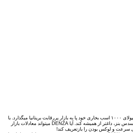
:انقلابی جدید در صنعت خودروهای الکتریکی در حال وقوع است! این بار BYD DENZA، غول چینی خودروسازی، با هیولای ۱۰۰۰ اسب بخاری خود پا به بازار پررقابت بریتانیا میگذارد. با
قدرت خیرهکننده، طراحی خشن و فناوریهای پیشرفته، این خودروی تمامبرقی آماده است تا میدان رقابت را با بزرگان صنعت، از تسلا تا مرسدس بنز، داغتر از همیشه کند. آیا DENZA میتواند معادلات بازار
دهای سرعت و لوکس بودن را بازتعریف کند!