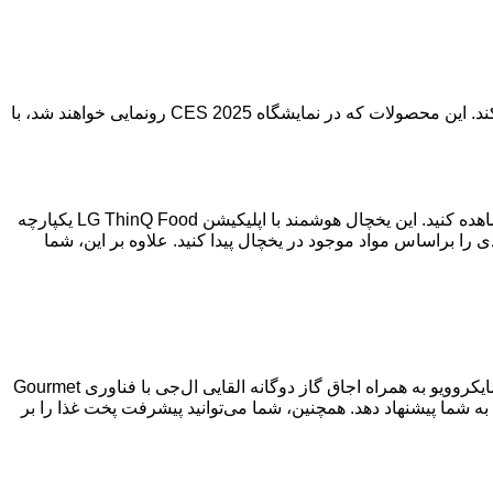
:ال‌جی با معرفی نسل دوم محصولات Signature، استانداردهای جدیدی را در دنیای لوازم خانگی هوشمند تعریف می‌کند. این محصولات که در نمایشگاه CES 2025 رونمایی خواهند شد، با
یخچال هوشمند InstaView نسل جدید ال‌جی، با نمایشگری شفاف و بزرگ، به شما اجازه می‌دهد بدون باز کردن در، محتویات داخل آن را مشاهده کنید. این یخچال هوشمند با اپلیکیشن LG ThinQ Food یکپارچه
را براساس مواد موجود در یخچال پیدا کنید. علاوه بر این، شما
مایکروویوی جدید ال‌جی با نمایشگر 27 اینچی LCD، به شما امکان می‌دهد تا فرآیند پخت و پز را به طور کامل تحت کنترل داشته باشید. این مایکروویو به همراه اجاق گاز دوگانه القایی ال‌جی با فناوری Gourmet
ناسایی کرده و دستور پخت مناسب را به شما پیشنهاد دهد. همچنین، شما می‌توانید پیشرفت پخت غذا را بر