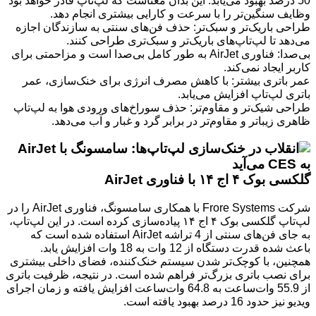
50 درصد بهبود می‌یابد. این بدان معناست که لپ‌تاپ قادر خواهد بود
وظایف سنگین‌تر را با سرعت و کارایی بیشتری انجام دهد.
طراحی باریک‌تر و سبک‌تر: حذف فن‌های سنتی به سازندگان اجازه
می‌دهد تا لپ‌تاپ‌های باریک‌تر و سبک‌تری طراحی کنند.
بی‌صدا: فناوری AirJet به طور کامل بی‌صدا است و مزاحمتی برای
کاربر ایجاد نمی‌کند.
عمر باتری بیشتر: با کاهش مصرف انرژی برای خنک‌سازی، عمر
باتری لپ‌تاپ افزایش می‌یابد.
طراحی شیک‌تر و مقاوم‌تر: حذف سوراخ‌های ورودی هوا به لپ‌تاپ
ظاهری زیباتر و مقاوم‌تر در برابر گرد و غبار و آب می‌دهد.
گلکسی بوک ۴ اج ۱۴ با فناوری AirJet
شرکت Frore Systems با همکاری سامسونگ، فناوری AirJet را در
لپ‌تاپ گلکسی بوک ۴ اج ۱۴ پیاده‌سازی کرده است. در این لپ‌تاپ،
به جای فن‌های سنتی از 4 تراشه AirJet استفاده شده است که
باعث شده قدرت دستگاه از 12 وات به 18 وات افزایش یابد.
همچنین، با کوچک‌تر شدن سیستم خنک‌کننده، فضای داخلی بیشتری
برای نصب باتری بزرگ‌تر فراهم شده است. در نتیجه، ظرفیت باتری
از 55.9 وات‌ساعت به 64.8 وات‌ساعت افزایش یافته و زمان اجرای
ویدیو نیز حدود 16 درصد بهبود یافته است.